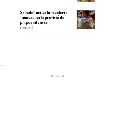
Sabadell activa la prealerta
Inuncat per la previsió de
pluges intenses
Redacció