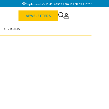
A Taula
-
Cases
-
Familia I Nens
-
Motor
Suplements
NEWSLETTERS
OBITUARIS