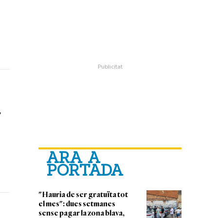
"
ARA A
PORTADA
"Hauria de ser gratuïta tot
el mes": dues setmanes
sense pagar la zona blava,