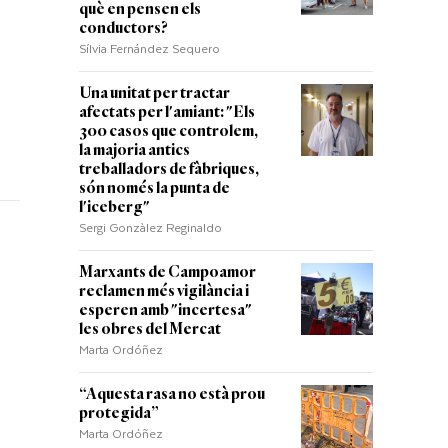
què en pensen els
conductors?
Sílvia Fernández Sequero
Una unitat per tractar
afectats per l'amiant: "Els
300 casos que controlem,
la majoria antics
treballadors de fàbriques,
són només la punta de
l'iceberg"
Sergi Gonzàlez Reginaldo
Marxants de Campoamor
reclamen més vigilància i
esperen amb "incertesa"
les obres del Mercat
Marta Ordóñez
“Aquesta rasa no està prou
protegida”
Marta Ordóñez