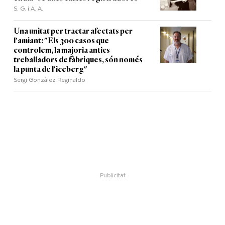
S. G. i A. A.
Una unitat per tractar afectats per
l'amiant: "Els 300 casos que
controlem, la majoria antics
treballadors de fàbriques, són només
la punta de l'iceberg"
Sergi Gonzàlez Reginaldo