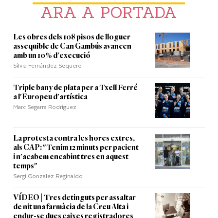
ARA A PORTADA
Les obres dels 108 pisos de lloguer
assequible de Can Gambús avancen
amb un 10% d'execució
Sílvia Fernández Sequero
Triple bany de plata per a Txell Ferré
a l'Europeu d'artística
Marc Segarra Rodríguez
La protesta contra les hores extres,
als CAP: "Tenim 12 minuts per pacient
i n'acabem encabint tres en aquest
temps"
Sergi Gonzàlez Reginaldo
VÍDEO | Tres detinguts per assaltar
de nit una farmàcia de la Creu Alta i
endur-se dues caixes registradores