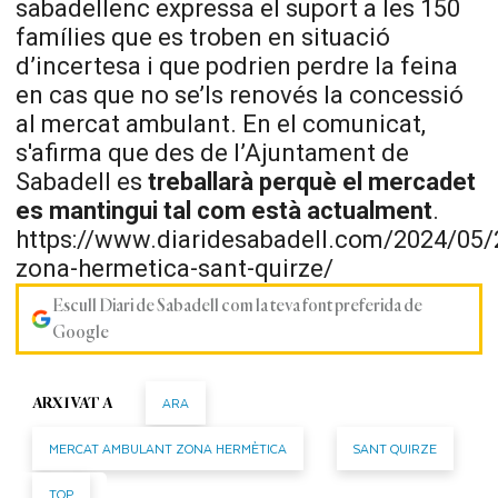
sabadellenc expressa el suport a les 150
famílies que es troben en situació
d’incertesa i que podrien perdre la feina
en cas que no se’ls renovés la concessió
al mercat ambulant. En el comunicat,
s'afirma que des de l’Ajuntament de
Sabadell es
treballarà perquè el mercadet
es mantingui tal com està actualment
.
https://www.diaridesabadell.com/2024/05
zona-hermetica-sant-quirze/
Escull Diari de Sabadell com la teva font preferida de
Google
ARA
ARXIVAT A
MERCAT AMBULANT ZONA HERMÈTICA
SANT QUIRZE
TOP