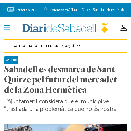
A Taula
-
Cases
-
Familia I Nens
-
Motor
El diari en PDF
Suplements
L'ACTUALITAT AL TEU MUNICIPI, AQUÍ
expand_more
VALLÈS
Sabadell es desmarca de Sant
Quirze pel futur del mercadet
de la Zona Hermètica
L'Ajuntament considera que el municipi veí
"trasllada una problemàtica que no és nostra"