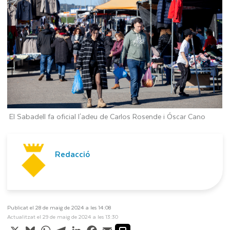
El Sabadell fa oficial l'adeu de Carlos Rosende i Óscar Cano
Redacció
Publicat el 28 de maig de 2024 a les 14:08
Actualitzat el 29 de maig de 2024 a les 13:30
X
Bluesky
WhatsApp
Telegram
LinkedIn
Facebook
Email