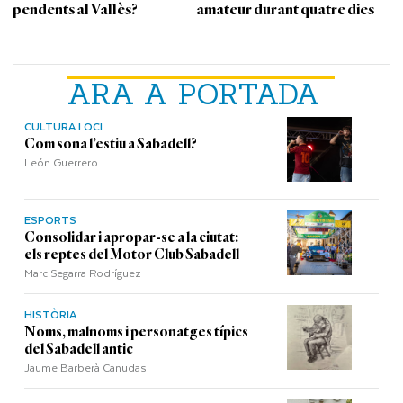
pendents al Vallès?
amateur durant quatre dies
ARA A PORTADA
CULTURA I OCI
Com sona l’estiu a Sabadell?
León Guerrero
ESPORTS
Consolidar i apropar-se a la ciutat:
els reptes del Motor Club Sabadell
Marc Segarra Rodríguez
HISTÒRIA
Noms, malnoms i personatges típics
del Sabadell antic
Jaume Barberà Canudas