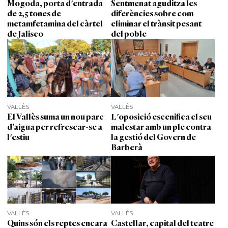
Mogoda, porta d'entrada
Sentmenat aguditza les
de 2,5 tones de
diferències sobre com
metamfetamina del càrtel
eliminar el trànsit pesant
de Jalisco
del poble
VALLÈS
VALLÈS
El Vallès suma un nou parc
L'oposició escenifica el seu
d’aigua per refrescar-se a
malestar amb un ple contra
l'estiu
la gestió del Govern de
Barberà
VALLÈS
VALLÈS
Quins són els reptes encara
Castellar, capital del teatre