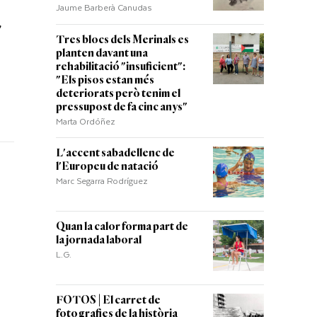
Jaume Barberà Canudas
"
Tres blocs dels Merinals es
planten davant una
rehabilitació "insuficient":
"Els pisos estan més
deteriorats però tenim el
pressupost de fa cinc anys"
Marta Ordóñez
L'accent sabadellenc de
l'Europeu de natació
Marc Segarra Rodríguez
Quan la calor forma part de
la jornada laboral
L.G.
FOTOS | El carret de
fotografies de la història