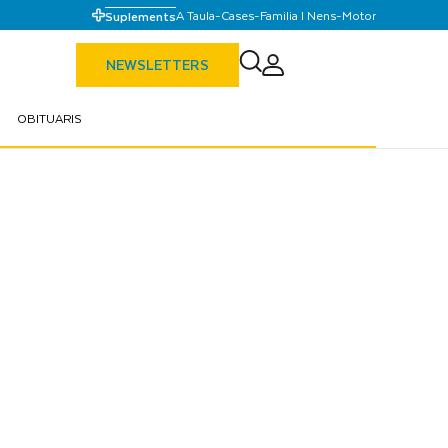
A Taula
-
Cases
-
Familia I Nens
-
Motor
Suplements
NEWSLETTERS
OBITUARIS