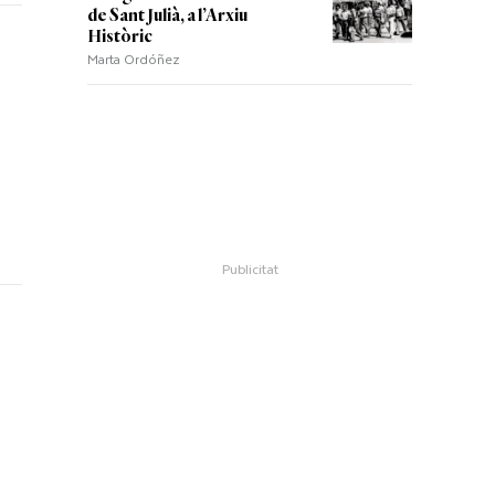
de Sant Julià, a l’Arxiu
Històric
Marta Ordóñez