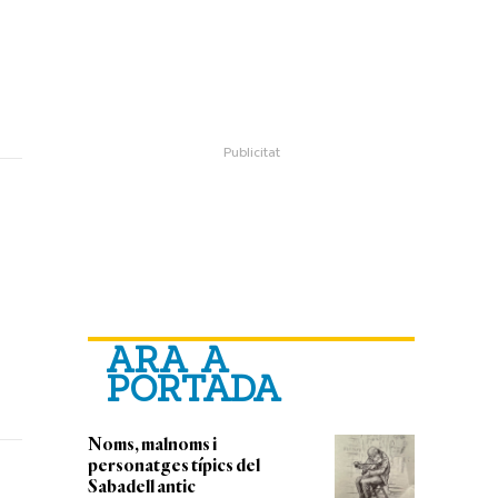
ARA A
PORTADA
Noms, malnoms i
personatges típics del
Sabadell antic