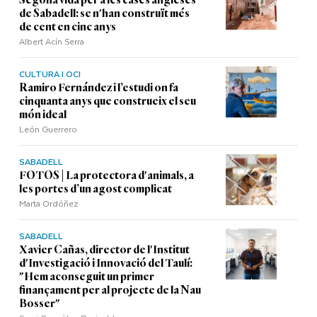
Segona vida per a les cases angleses
de Sabadell: se n'han construït més
de cent en cinc anys
Albert Acín Serra
CULTURA I OCI
Ramiro Fernández i l’estudi on fa
cinquanta anys que construeix el seu
món ideal
León Guerrero
SABADELL
FOTOS | La protectora d'animals, a
les portes d’un agost complicat
Marta Ordóñez
SABADELL
Xavier Cañas, director de l'Institut
d'Investigació i Innovació del Taulí:
"Hem aconseguit un primer
finançament per al projecte de la Nau
Bosser"