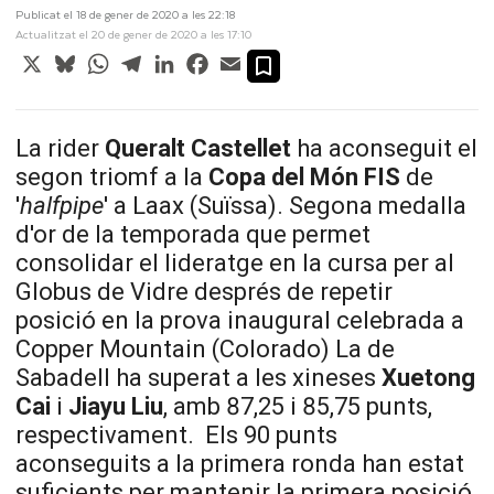
Publicat el 18 de gener de 2020 a les 22:18
Actualitzat el 20 de gener de 2020 a les 17:10
X
Bluesky
WhatsApp
Telegram
LinkedIn
Facebook
Email
La rider
Queralt Castellet
ha aconseguit el
segon triomf a la
Copa del Món FIS
de
'
halfpipe
' a Laax (Suïssa). Segona medalla
d'or de la temporada que permet
consolidar el lideratge en la cursa per al
Globus de Vidre després de repetir
posició en la prova inaugural celebrada a
Copper Mountain (Colorado) La de
Sabadell ha superat a les xineses
Xuetong
Cai
i
Jiayu Liu
, amb 87,25 i 85,75 punts,
respectivament. Els 90 punts
aconseguits a la primera ronda han estat
suficients per mantenir la primera posició