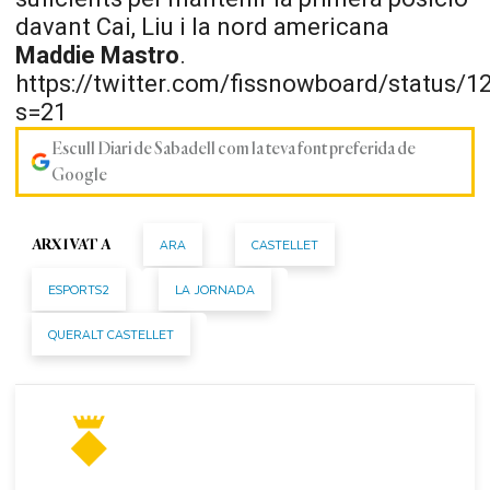
davant Cai, Liu i la nord americana
Maddie Mastro
.
https://twitter.com/fissnowboard/status
s=21
Escull Diari de Sabadell com la teva font preferida de
Google
ARA
CASTELLET
ARXIVAT A
ESPORTS2
LA JORNADA
QUERALT CASTELLET