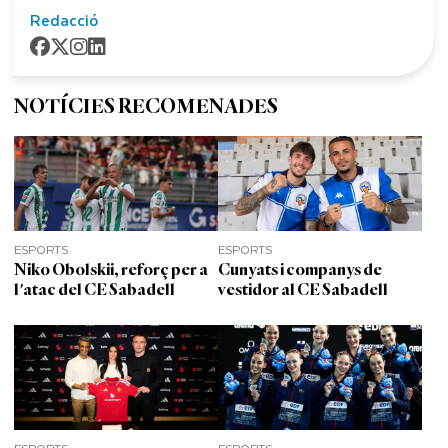
Redacció
NOTÍCIES RECOMENADES
ESPORTS
ESPORTS
Niko Obolskii, reforç per a
Cunyats i companys de
l'atac del CE Sabadell
vestidor al CE Sabadell
ESPORTS
ESPORTS