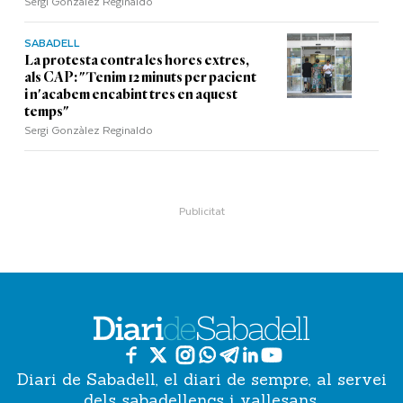
Sergi Gonzàlez Reginaldo
SABADELL
La protesta contra les hores extres,
als CAP: "Tenim 12 minuts per pacient
i n'acabem encabint tres en aquest
temps"
Sergi Gonzàlez Reginaldo
Diari de Sabadell, el diari de sempre, al servei
dels sabadellencs i vallesans.