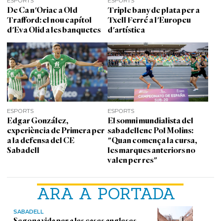
De Ca n'Oriac a Old
Triple bany de plata per a
Trafford: el nou capítol
Txell Ferré a l'Europeu
d'Eva Olid a les banquetes
d'artística
ESPORTS
ESPORTS
Edgar González,
El somni mundialista del
experiència de Primera per
sabadellenc Pol Molins:
a la defensa del CE
"Quan comença la cursa,
Sabadell
les marques anteriors no
valen per res"
ARA A PORTADA
SABADELL