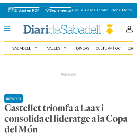
A Taula
-
Cases
-
Familia I Nens
-
Motor
El diari en PDF
Suplements
SABADELL
VALLÈS
DINERS
CULTURA I OCI
ESP
expand_more
expand_more
ESPORTS
Castellet triomfa a Laax i
consolida el lideratge a la Copa
del Món