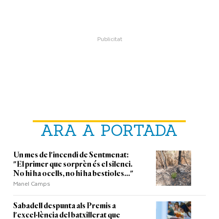
ARA A PORTADA
Un mes de l'incendi de Sentmenat:
"El primer que sorprèn és el silenci.
No hi ha ocells, no hi ha bestioles..."
Manel Camps
Sabadell despunta als Premis a
l'excel·lència del batxillerat que