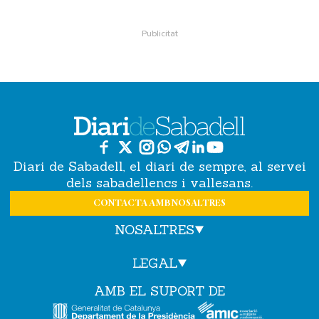
Diari de Sabadell, el diari de sempre, al servei
dels sabadellencs i vallesans.
CONTACTA AMB NOSALTRES
NOSALTRES
LEGAL
AMB EL SUPORT DE