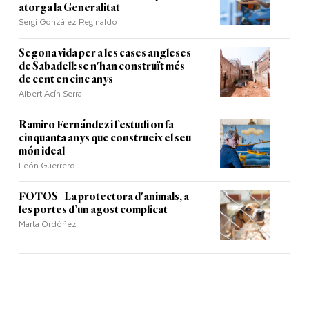
atorga la Generalitat
Sergi Gonzàlez Reginaldo
Segona vida per a les cases angleses
de Sabadell: se n'han construït més
de cent en cinc anys
Albert Acín Serra
Ramiro Fernández i l’estudi on fa
cinquanta anys que construeix el seu
món ideal
León Guerrero
FOTOS | La protectora d'animals, a
les portes d’un agost complicat
Marta Ordóñez