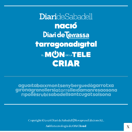
Copyright © 2026 Diari de Sabadell | Novapress Edicions S.L.
OA Cloud
Amb la tecnologia de
X