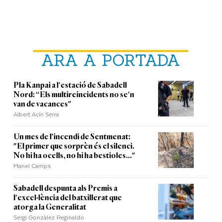
ARA A PORTADA
Pla Kanpai a l'estació de Sabadell
Nord: “Els multireincidents no se'n
van de vacances"
Albert Acín Serra
Un mes de l'incendi de Sentmenat:
"El primer que sorprèn és el silenci.
No hi ha ocells, no hi ha bestioles..."
Manel Camps
Sabadell despunta als Premis a
l'excel·lència del batxillerat que
atorga la Generalitat
Sergi Gonzàlez Reginaldo