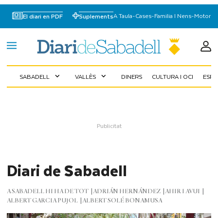
A Taula
-
Cases
-
Familia I Nens
-
Motor
El diari en PDF
Suplements
SABADELL
VALLÈS
DINERS
CULTURA I OCI
ESP
expand_more
expand_more
Diari de Sabadell
A SABADELL HI HA DE TOT
ADRIÁN HERNÁNDEZ
AHIR I AVUI
ALBERT GARCIA PUJOL
ALBERT SOLÉ BONAMUSA