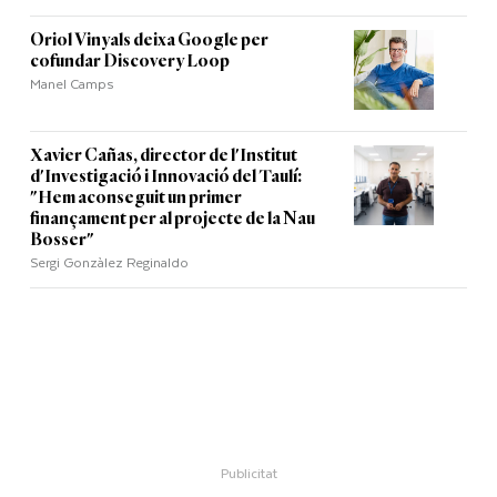
Oriol Vinyals deixa Google per
cofundar Discovery Loop
Manel Camps
Xavier Cañas, director de l'Institut
d'Investigació i Innovació del Taulí:
"Hem aconseguit un primer
finançament per al projecte de la Nau
Bosser"
Sergi Gonzàlez Reginaldo