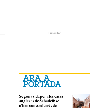
ARA A
PORTADA
Segona vida per a les cases
angleses de Sabadell: se
a
n'han construït més de