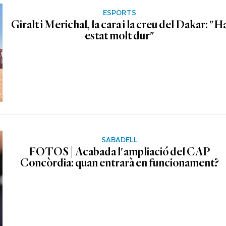
ESPORTS
Giralt i Merichal, la cara i la creu del Dakar: "H
estat molt dur"
SABADELL
FOTOS | Acabada l'ampliació del CAP
Concòrdia: quan entrarà en funcionament?