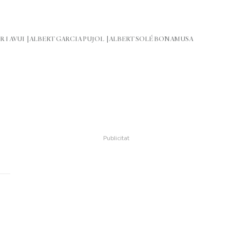
R I AVUI
ALBERT GARCIA PUJOL
ALBERT SOLÉ BONAMUSA