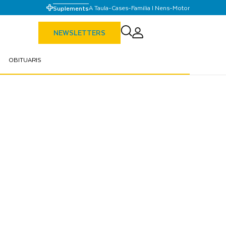
A Taula
-
Cases
-
Familia I Nens
-
Motor
Suplements
NEWSLETTERS
OBITUARIS