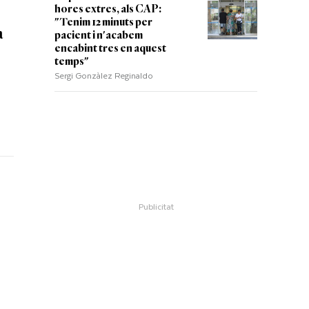
hores extres, als CAP:
"Tenim 12 minuts per
a
pacient i n'acabem
encabint tres en aquest
temps"
Sergi Gonzàlez Reginaldo