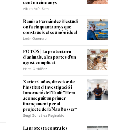
cent en cinc anys
Albert Acín Serra
Ramiro Fernández i l’estudi
on fa cinquanta anys que
construeix el seu món ideal
León Guerrero
FOTOS | La protectora
d'animals, a les portes d’un
agost complicat
Marta Ordóñez
Xavier Cañas, director de
l'Institut d'Investigació i
Innovació del Taulí: "Hem
aconseguit un primer
finançament per al
projecte de la Nau Bosser"
Sergi Gonzàlez Reginaldo
La protesta contra les