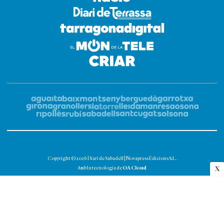
Copyright © 2026 Diari de Sabadell | Novapress Edicions S.L.
OA Cloud
X
Amb la tecnologia de