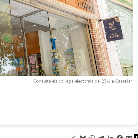
Consulta els col·legis electorals del 23-J a Castellar
X
Bluesky
WhatsApp
Telegram
LinkedIn
Faceb
Em