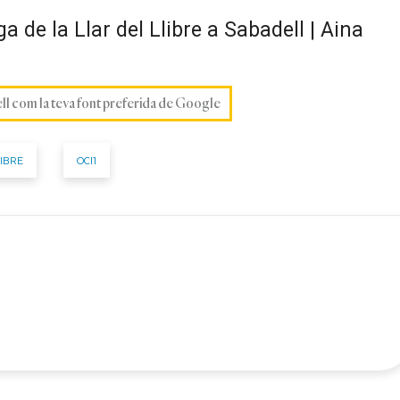
a de la Llar del Llibre a Sabadell | Aina
ell com la teva font preferida de Google
LIBRE
OCI1