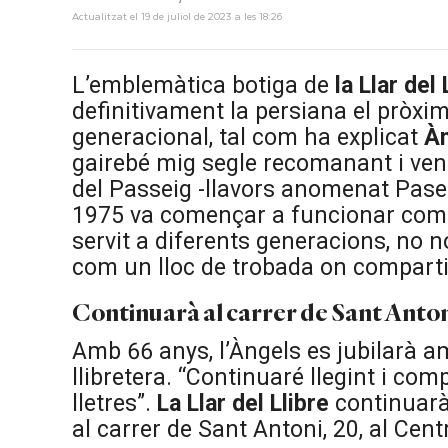
Actualitzat el 19 de juliol de 2023 a les 18:26
L’emblemàtica botiga de
la Llar del
definitivament la persiana el pròxim
generacional, tal com ha explicat
Àn
gairebé mig segle recomanant i vene
del Passeig -llavors anomenat Paseo 
1975 va començar a funcionar co
servit a diferents generacions, no 
com un lloc de trobada on compartir 
Continuarà al carrer de Sant Anto
Amb 66 anys, l’Àngels es jubilarà 
llibretera. “Continuaré llegint i co
lletres”.
La Llar del Llibre
continuarà 
al carrer de Sant Antoni, 20, al Ce