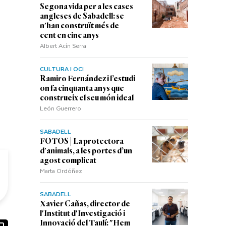
Segona vida per a les cases
angleses de Sabadell: se
n'han construït més de
cent en cinc anys
Albert Acín Serra
CULTURA I OCI
Ramiro Fernández i l’estudi
on fa cinquanta anys que
construeix el seu món ideal
León Guerrero
SABADELL
FOTOS | La protectora
d'animals, a les portes d’un
agost complicat
Marta Ordóñez
SABADELL
Xavier Cañas, director de
l'Institut d'Investigació i
Innovació del Taulí: "Hem
ook
ail