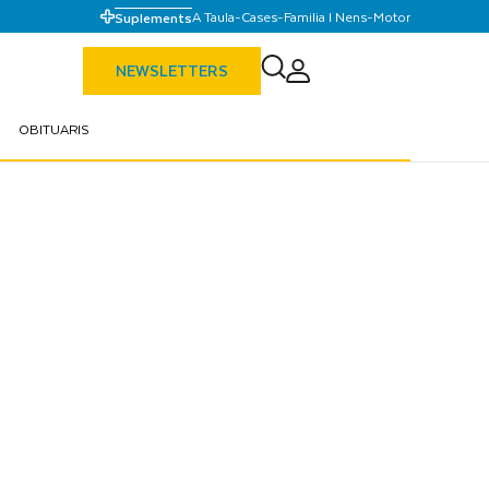
A Taula
-
Cases
-
Familia I Nens
-
Motor
Suplements
NEWSLETTERS
OBITUARIS