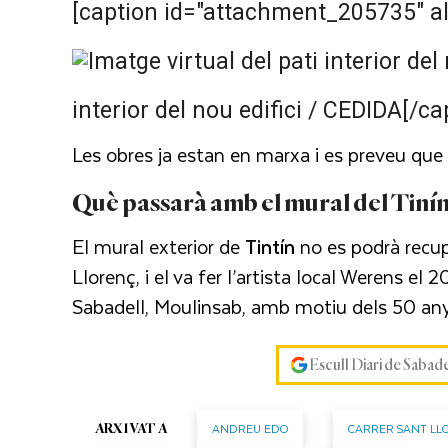
[caption id="attachment_205735" al
interior del nou edifici / CEDIDA[/ca
Les obres ja estan en marxa i es preveu que e
Què passarà amb
el mural del Tiní
El mural exterior de
Tintín
no es podrà recup
Llorenç, i el va fer l’artista local Werens el 2
Sabadell, Moulinsab, amb motiu dels 50 anys
Escull Diari de Sabad
ANDREU EDO
CARRER SANT LL
ARXIVAT A