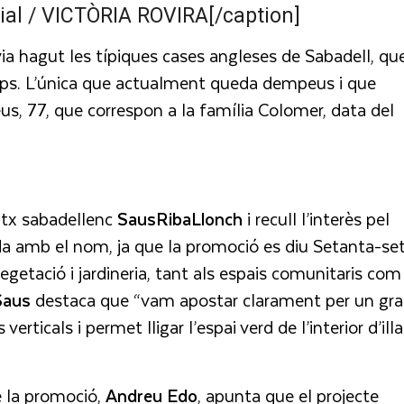
cial / VICTÒRIA ROVIRA[/caption]
a hagut les típiques cases angleses de Sabadell, qu
mps. L’única que actualment queda dempeus i que
us, 77, que correspon a la família Colomer, data del
patx sabadellenc
SausRibaLlonch
i recull l’interès pel
ada amb el nom, ja que la promoció es diu Setanta-set,
etació i jardineria, tant als espais comunitaris com
Saus
destaca que “vam apostar clarament per un gr
 verticals i permet lligar l’espai verd de l’interior d’illa
e la promoció,
Andreu
Edo
, apunta que el projecte