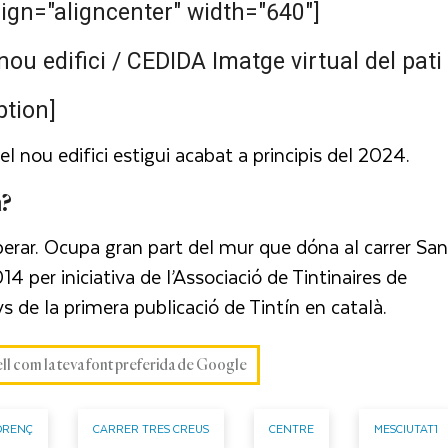
ign="aligncenter" width="640"]
Imatge virtual del pati
ption]
l nou edifici estigui acabat a principis del 2024.
n?
erar. Ocupa gran part del mur que dóna al carrer San
014 per iniciativa de l’Associació de Tintinaires de
 de la primera publicació de Tintín en català.
ell com la teva font preferida de Google
ORENÇ
CARRER TRES CREUS
CENTRE
MESCIUTAT1