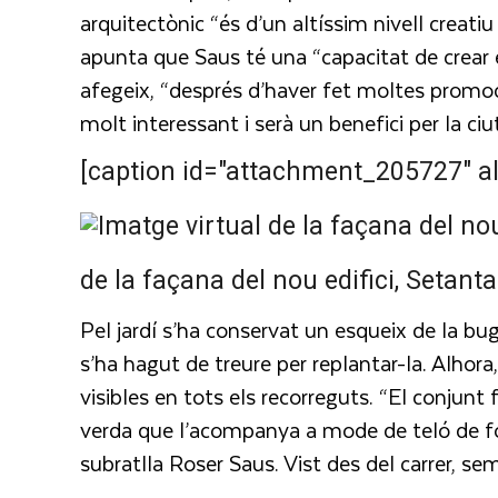
arquitectònic “és d’un altíssim nivell creatiu 
apunta que Saus té una “capacitat de crear e
afegeix, “després d’haver fet moltes promoc
molt interessant i serà un benefici per la ciut
[caption id="attachment_205727" al
de la façana del nou edifici, Setant
Pel jardí s’ha conservat un esqueix de la bug
s’ha hagut de treure per replantar-la. Alhora,
visibles en tots els recorreguts. “El conjunt f
verda que l’acompanya a mode de teló de fons
subratlla Roser Saus. Vist des del carrer, sem