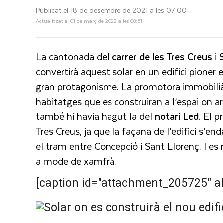
Publicat el 18 de desembre de 2021 a les 07:00
Actualitzat el 01 de març de 2022 a les 08:51
La cantonada
del
carrer de les Tres Creus
i
convertirà aquest solar en un edifici pioner 
gran protagonisme. La promotora immobiliàri
habitatges que es construiran a l’espai on 
també hi havia hagut la del
notari Led
. El p
Tres Creus, ja que la façana de l’edifici s’e
el tram entre Concepció i Sant Llorenç. I es 
a mode de xamfrà.
[caption id="attachment_205725" al