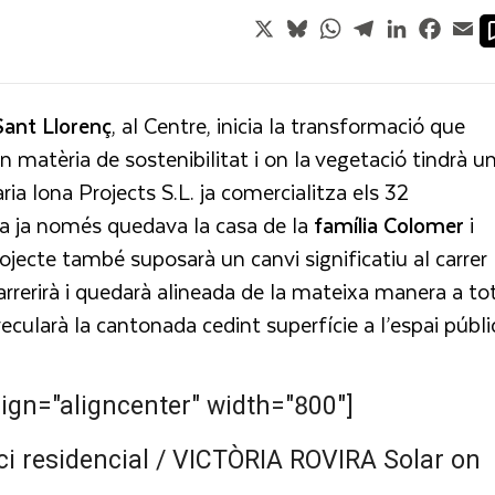
X
Bluesky
WhatsApp
Telegram
LinkedIn
Faceb
Em
Sant
Llorenç
, al Centre, inicia la transformació que
en matèria de sostenibilitat i on la vegetació tindrà u
a Iona Projects S.L. ja comercialitza els 32
ara ja només quedava la casa de la
família
Colomer
i
rojecte també suposarà un canvi significatiu al carrer
ndarrerirà i quedarà alineada de la mateixa manera a to
recularà la cantonada cedint superfície a l’espai públi
ign="aligncenter" width="800"]
Solar on