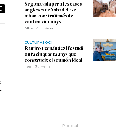
Segona vida per a les cases
ook
ail
angleses de Sabadell: se
n'han construït més de
cent en cinc anys
Albert Acín Serra
CULTURA I OCI
n
Ramiro Fernández i l’estudi
on fa cinquanta anys que
construeix el seu món ideal
León Guerrero
t
c