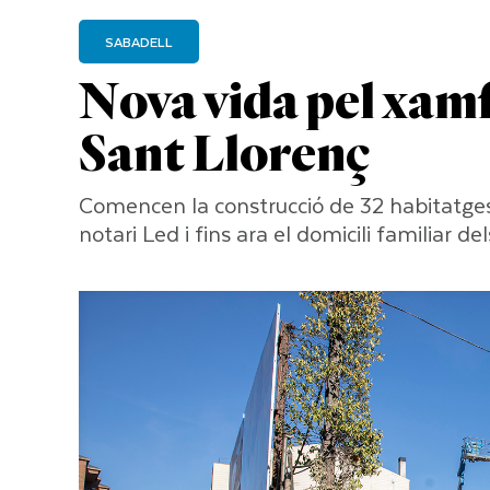
SABADELL
Nova vida pel xamf
Sant Llorenç
Comencen la construcció de 32 habitatges i 
notari Led i fins ara el domicili familiar d