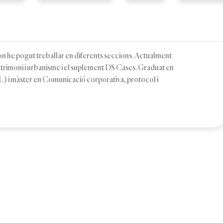
, on he pogut treballar en diferents seccions. Actualment
patrimoni i urbanisme i el suplement DS Cases. Graduat en
 i màster en Comunicació corporativa, protocol i