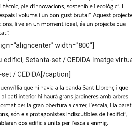
i tècnic, ple d’innovacions, sostenible i ecològic”. I
spais i volums i un bon gust brutal”. Aquest projecte
ions, li ve en un moment ideal, és un projecte que
at”.
ign="aligncenter" width="800"]
Imatge virtu
a-set / CEDIDA[/caption]
uenvíl·lia que hi havia a la banda Sant Llorenç i que
 al pati interior hi haurà grans jardineres amb arbres
ormat per la gran obertura a carrer, l’escala, i la paret
, són els protagonistes indiscutibles de l’edifici”,
blaran dos edificis units per l’escala enmig.