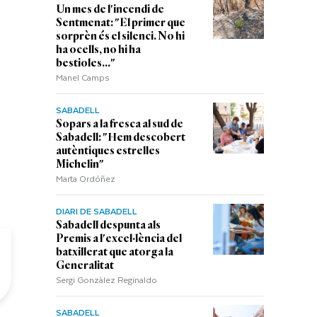
Un mes de l'incendi de
Sentmenat: "El primer que
sorprèn és el silenci. No hi
ha ocells, no hi ha
bestioles..."
Manel Camps
SABADELL
Sopars a la fresca al sud de
Sabadell: "Hem descobert
autèntiques estrelles
Michelin"
Marta Ordóñez
DIARI DE SABADELL
Sabadell despunta als
Premis a l'excel·lència del
batxillerat que atorga la
Generalitat
Sergi Gonzàlez Reginaldo
SABADELL