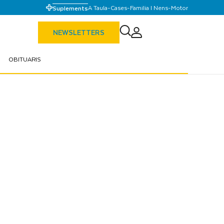
A Taula
-
Cases
-
Familia I Nens
-
Motor
Suplements
NEWSLETTERS
OBITUARIS