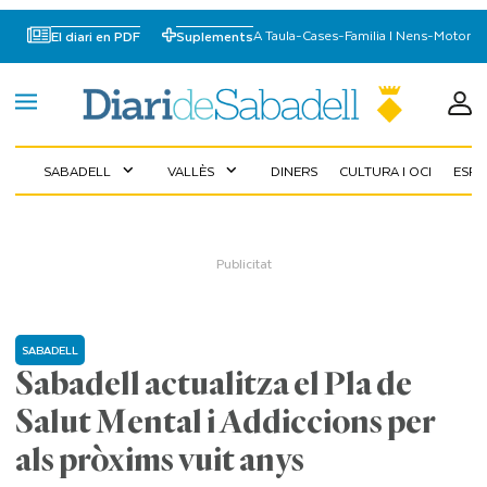
A Taula
-
Cases
-
Familia I Nens
-
Motor
El diari en PDF
Suplements
SABADELL
VALLÈS
DINERS
CULTURA I OCI
ESP
expand_more
expand_more
SABADELL
Sabadell actualitza el Pla de
Salut Mental i Addiccions per
als pròxims vuit anys