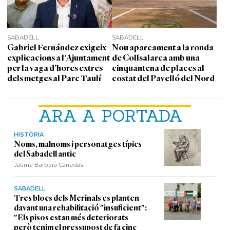
SABADELL
SABADELL
Gabriel Fernández exigeix
Nou aparcament a la ronda
explicacions a l'Ajuntament
de Collsalarca amb una
per la vaga d’hores extres
cinquantena de places al
dels metges al Parc Taulí
costat del Pavelló del Nord
ARA A PORTADA
HISTÒRIA
Noms, malnoms i personatges típics
del Sabadell antic
Jaume Barberà Canudas
SABADELL
Tres blocs dels Merinals es planten
davant una rehabilitació "insuficient":
"Els pisos estan més deteriorats
però tenim el pressupost de fa cinc