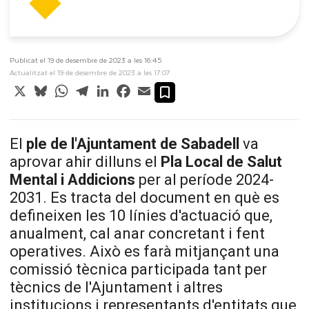
Publicat el 19 de desembre de 2023 a les 16:45
Actualitzat el 19 de desembre de 2023 a les 17:07
X
Bluesky
WhatsApp
Telegram
LinkedIn
Facebook
Email
El
ple de l'Ajuntament de Sabadell
va
aprovar ahir dilluns el
Pla Local de Salut
Mental i Addicions
per al període 2024-
2031. Es tracta del document en què es
defineixen les 10 línies d'actuació que,
anualment, cal anar concretant i fent
operatives. Això es farà mitjançant una
comissió tècnica participada tant per
tècnics de l'Ajuntament i altres
institucions i representants d'entitats que