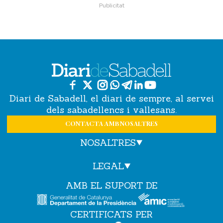
Diari de Sabadell, el diari de sempre, al servei
dels sabadellencs i vallesans.
CONTACTA AMB NOSALTRES
NOSALTRES
LEGAL
AMB EL SUPORT DE
CERTIFICATS PER