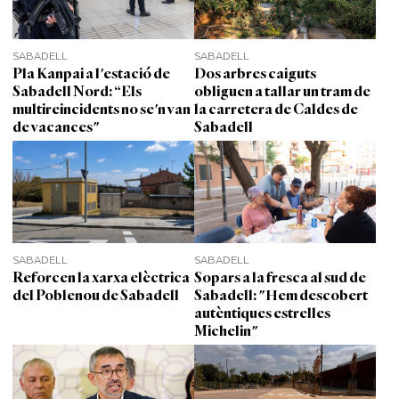
SABADELL
SABADELL
Pla Kanpai a l'estació de
Dos arbres caiguts
Sabadell Nord: “Els
obliguen a tallar un tram de
multireincidents no se'n van
la carretera de Caldes de
de vacances"
Sabadell
SABADELL
SABADELL
Reforcen la xarxa elèctrica
Sopars a la fresca al sud de
del Poblenou de Sabadell
Sabadell: "Hem descobert
autèntiques estrelles
Michelin"