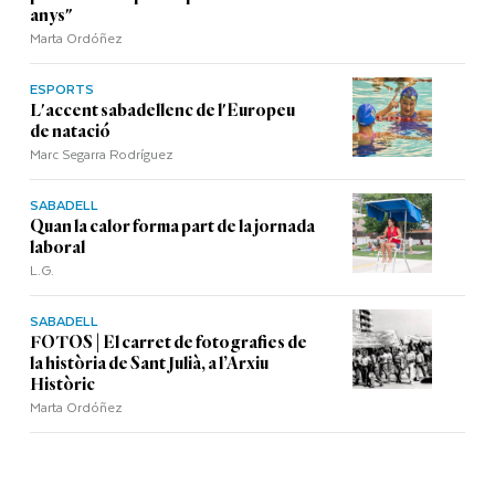
anys"
Marta Ordóñez
ESPORTS
L'accent sabadellenc de l'Europeu
de natació
Marc Segarra Rodríguez
SABADELL
Quan la calor forma part de la jornada
laboral
L.G.
SABADELL
FOTOS | El carret de fotografies de
la història de Sant Julià, a l’Arxiu
Històric
Marta Ordóñez