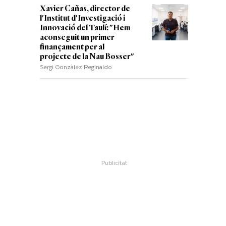
Xavier Cañas, director de
l'Institut d'Investigació i
Innovació del Taulí: "Hem
aconseguit un primer
finançament per al
projecte de la Nau Bosser"
Sergi Gonzàlez Reginaldo