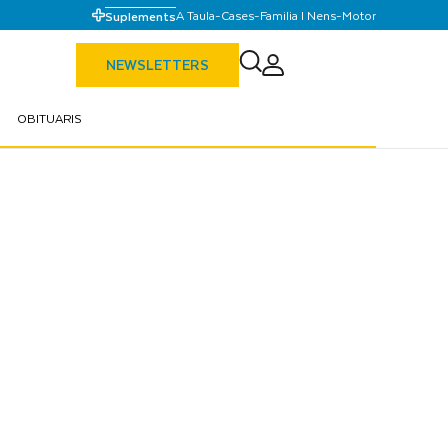
A Taula
-
Cases
-
Familia I Nens
-
Motor
Suplements
NEWSLETTERS
OBITUARIS