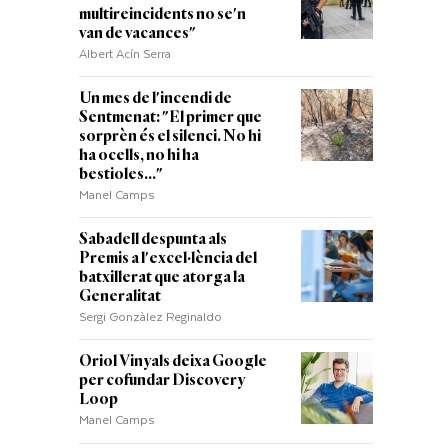
multireincidents no se'n
van de vacances"
Albert Acín Serra
Un mes de l'incendi de
Sentmenat: "El primer que
sorprèn és el silenci. No hi
ha ocells, no hi ha
bestioles..."
Manel Camps
Sabadell despunta als
Premis a l'excel·lència del
batxillerat que atorga la
Generalitat
Sergi Gonzàlez Reginaldo
Oriol Vinyals deixa Google
per cofundar Discovery
Loop
Manel Camps