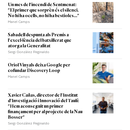
Un mes de l'incendi de Sentmenat:
"El primer que sorprèn és el silenci.
No hi ha ocells, no hi ha bestioles..."
Manel Camps
Sabadell despunta als Premis a
l'excel·lència del batxillerat que
atorga la Generalitat
Sergi Gonzàlez Reginaldo
Oriol Vinyals deixa Google per
cofundar Discovery Loop
Manel Camps
Xavier Cañas, director de l'Institut
d'Investigació i Innovació del Taulí:
"Hem aconseguit un primer
finançament per al projecte de la Nau
Bosser"
Sergi Gonzàlez Reginaldo