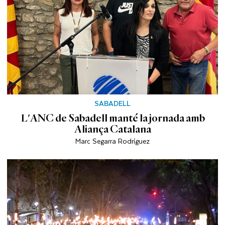
SABADELL
L'ANC de Sabadell manté la jornada amb
Aliança Catalana
Marc Segarra Rodríguez