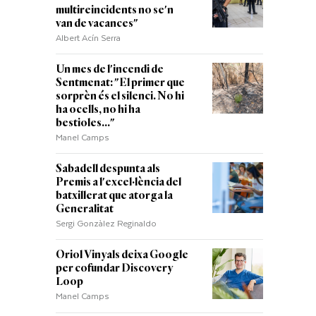
multireincidents no se'n
van de vacances"
Albert Acín Serra
Un mes de l'incendi de
Sentmenat: "El primer que
sorprèn és el silenci. No hi
ha ocells, no hi ha
bestioles..."
Manel Camps
Sabadell despunta als
Premis a l'excel·lència del
batxillerat que atorga la
Generalitat
Sergi Gonzàlez Reginaldo
Oriol Vinyals deixa Google
per cofundar Discovery
Loop
Manel Camps