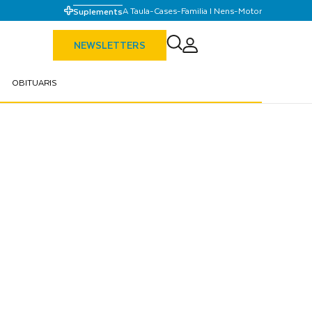
A Taula
-
Cases
-
Familia I Nens
-
Motor
Suplements
NEWSLETTERS
OBITUARIS