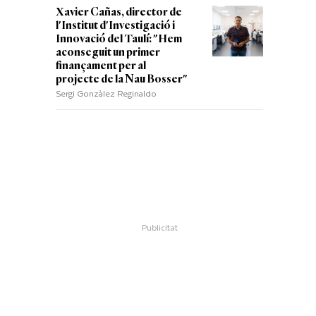
Xavier Cañas, director de
l'Institut d'Investigació i
Innovació del Taulí: "Hem
aconseguit un primer
finançament per al
projecte de la Nau Bosser"
Sergi Gonzàlez Reginaldo