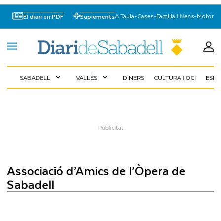
A Taula
-
Cases
-
Familia I Nens
-
Motor
El diari en PDF
Suplements
SABADELL
VALLÈS
DINERS
CULTURA I OCI
ESP
expand_more
expand_more
Associació d’Amics de l’Òpera de
Sabadell