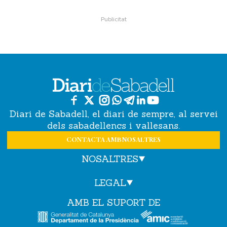
Diari de Sabadell, el diari de sempre, al servei
dels sabadellencs i vallesans.
CONTACTA AMB NOSALTRES
NOSALTRES
LEGAL
AMB EL SUPORT DE