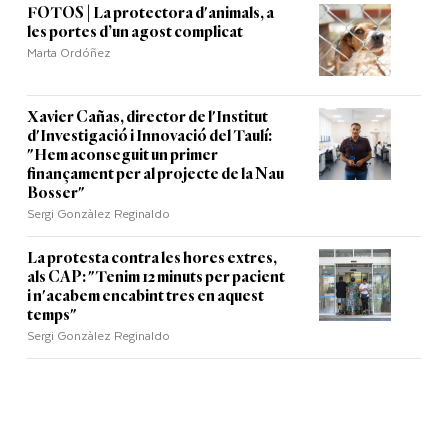
FOTOS | La protectora d'animals, a
les portes d’un agost complicat
Marta Ordóñez
Xavier Cañas, director de l'Institut
d'Investigació i Innovació del Taulí:
"Hem aconseguit un primer
finançament per al projecte de la Nau
Bosser"
Sergi Gonzàlez Reginaldo
La protesta contra les hores extres,
als CAP: "Tenim 12 minuts per pacient
i n'acabem encabint tres en aquest
temps"
Sergi Gonzàlez Reginaldo