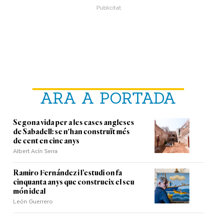
ARA A PORTADA
Segona vida per a les cases angleses
de Sabadell: se n'han construït més
de cent en cinc anys
Albert Acín Serra
Ramiro Fernández i l’estudi on fa
cinquanta anys que construeix el seu
món ideal
León Guerrero