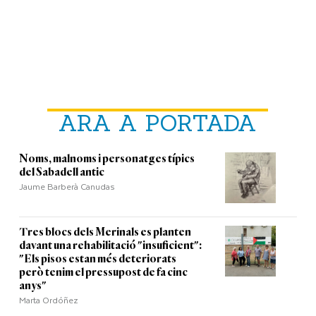
ARA A PORTADA
Noms, malnoms i personatges típics
del Sabadell antic
Jaume Barberà Canudas
Tres blocs dels Merinals es planten
davant una rehabilitació "insuficient":
"Els pisos estan més deteriorats
però tenim el pressupost de fa cinc
anys"
Marta Ordóñez