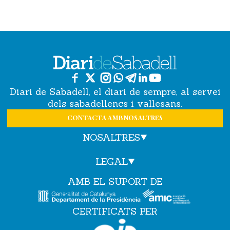
Diari de Sabadell, el diari de sempre, al servei
dels sabadellencs i vallesans.
CONTACTA AMB NOSALTRES
NOSALTRES
LEGAL
AMB EL SUPORT DE
CERTIFICATS PER