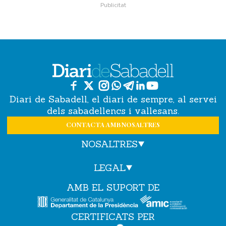
Diari de Sabadell, el diari de sempre, al servei
dels sabadellencs i vallesans.
CONTACTA AMB NOSALTRES
NOSALTRES
LEGAL
AMB EL SUPORT DE
CERTIFICATS PER