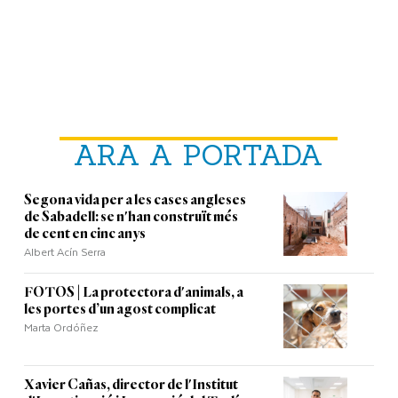
ARA A PORTADA
Segona vida per a les cases angleses
de Sabadell: se n'han construït més
de cent en cinc anys
Albert Acín Serra
FOTOS | La protectora d'animals, a
les portes d’un agost complicat
Marta Ordóñez
Xavier Cañas, director de l'Institut