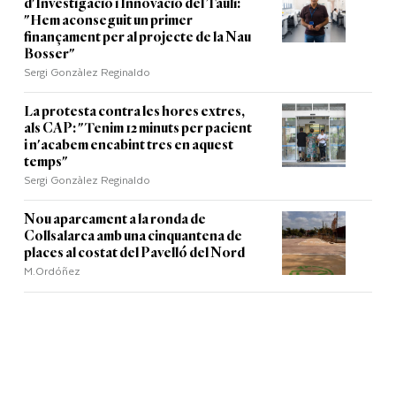
d'Investigació i Innovació del Taulí:
"Hem aconseguit un primer
finançament per al projecte de la Nau
Bosser"
Sergi Gonzàlez Reginaldo
La protesta contra les hores extres,
als CAP: "Tenim 12 minuts per pacient
i n'acabem encabint tres en aquest
temps"
Sergi Gonzàlez Reginaldo
Nou aparcament a la ronda de
Collsalarca amb una cinquantena de
places al costat del Pavelló del Nord
M.Ordóñez