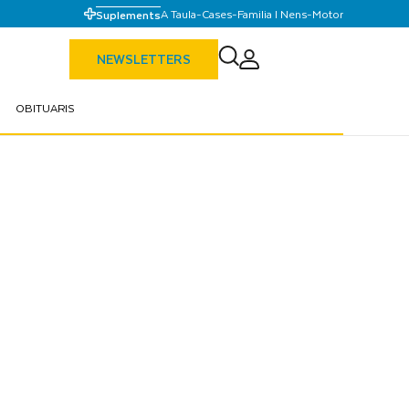
A Taula
-
Cases
-
Familia I Nens
-
Motor
Suplements
NEWSLETTERS
OBITUARIS