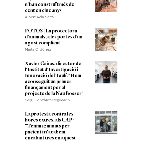
n'han construït més de
cent en cinc anys
Albert Acín Serra
FOTOS | La protectora
d'animals, a les portes d’un
agost complicat
Marta Ordóñez
Xavier Cañas, director de
l'Institut d'Investigació i
Innovació del Taulí: "Hem
aconseguit un primer
finançament per al
projecte de la Nau Bosser"
Sergi Gonzàlez Reginaldo
La protesta contra les
hores extres, als CAP:
"Tenim 12 minuts per
pacient i n'acabem
encabint tres en aquest