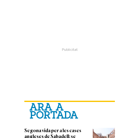
ARA A
PORTADA
Segona vida per a les cases
angleses de Sabadell: se