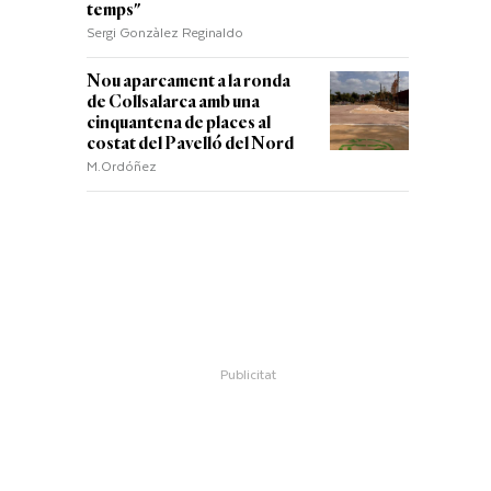
temps"
Sergi Gonzàlez Reginaldo
Nou aparcament a la ronda
de Collsalarca amb una
cinquantena de places al
costat del Pavelló del Nord
M.Ordóñez