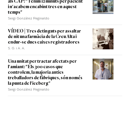
als CAP: "Tenim 12 minuts per pacient
i n'acabem encabint tres en aquest
temps"
Sergi Gonzàlez Reginaldo
VÍDEO | Tres detinguts per assaltar
de nit una farmàcia de la Creu Alta i
endur-se dues caixes registradores
S. G. i A. A.
Una unitat per tractar afectats per
l'amiant: "Els 300 casos que
controlem, la majoria antics
treballadors de fàbriques, són només
la punta de l'iceberg"
Sergi Gonzàlez Reginaldo