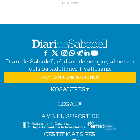
Diari de Sabadell, el diari de sempre, al servei
dels sabadellencs i vallesans.
CONTACTA AMB NOSALTRES
NOSALTRES
LEGAL
AMB EL SUPORT DE
CERTIFICATS PER