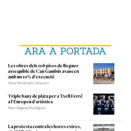
ARA A PORTADA
Les obres dels 108 pisos de lloguer
assequible de Can Gambús avancen
amb un 10% d'execució
Sílvia Fernández Sequero
Triple bany de plata per a Txell Ferré
a l'Europeu d'artística
Marc Segarra Rodríguez
La protesta contra les hores extres,