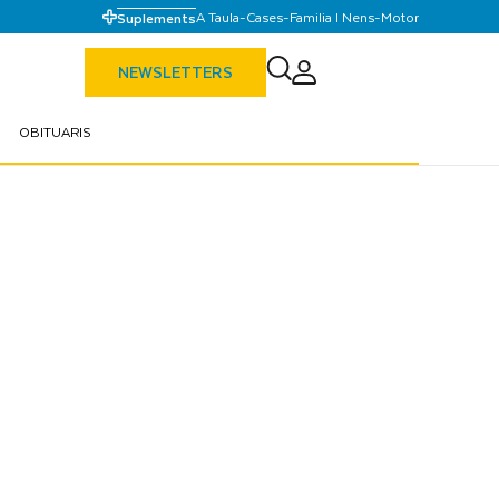
A Taula
-
Cases
-
Familia I Nens
-
Motor
Suplements
NEWSLETTERS
OBITUARIS