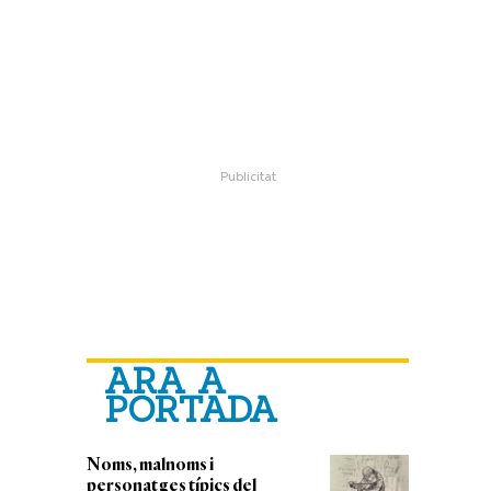
ARA A
PORTADA
Noms, malnoms i
personatges típics del