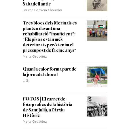
Sabadell antic
Jaume Barberà Canudas
Tres blocs dels Merinals es
planten davant una
rehabilitació "insuficient":
"Els pisos estan més
deteriorats però tenim el
pressupost de fa cinc anys"
Marta Ordóñez
Quan la calor forma part de
la jornada laboral
L.G.
FOTOS | El carret de
fotografies de la història
de Sant Julià, a l’Arxiu
Històric
Marta Ordóñez