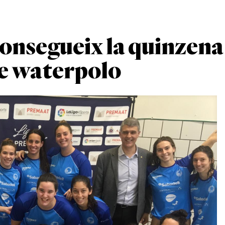
consegueix la quinzena
de waterpolo