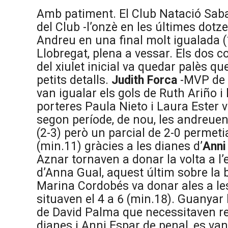
Amb patiment. El Club Natació Saba
del Club -l’onzè en les últimes dotz
Andreu en una final molt igualada (
Llobregat, plena a vessar. Els dos c
del xiulet inicial va quedar palès que
petits detalls.
Judith Forca
-MVP de l
van igualar els gols de Ruth Ariño i
porteres Paula Nieto i Laura Ester v
segon període, de nou, les andreuen
(2-3) però un parcial de 2-0 permeti
(min.11) gràcies a les dianes d’
Anni
Aznar tornaven a donar la volta a l’
d’Anna Gual, aquest últim sobre la bo
Marina Cordobés va donar ales a l
situaven el 4 a 6 (min.18). Guanyar 
de David Palma que necessitaven re
dianes i Anni Espar de penal, es va