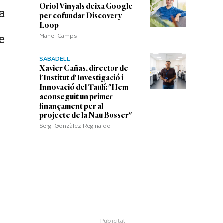
Oriol Vinyals deixa Google
a
per cofundar Discovery
Loop
Manel Camps
e
SABADELL
Xavier Cañas, director de
l'Institut d'Investigació i
Innovació del Taulí: "Hem
aconseguit un primer
finançament per al
projecte de la Nau Bosser"
Sergi Gonzàlez Reginaldo