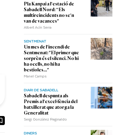
Pla Kanpai a l'estació de
Sabadell Nord: “Els
multireincidents no se'n
van de vacances"
Albert Acín Serra
SENTMENAT
Un mes de l'incendi de
Sentmenat: "El primer que
sorprèn és el silenci. No hi
ha ocells, no hi ha
bestioles..."
Manel Camps
DIARI DE SABADELL
Sabadell despunta als
Premis a l'excel·lència del
batxillerat que atorga la
Generalitat
Sergi Gonzàlez Reginaldo
ook
ail
DINERS