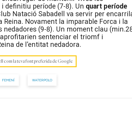
i definitiu període (7-8). Un
quart període
lub Natació Sabadell va servir per encarril
a Reina. Novament la imparable Forca i la
s nedadores (9-8). Un moment clau (min.2
profitarien sentenciar el triomf i
eina de l’entitat nedadora.
ell com la teva font preferida de Google
FEMENÍ
WATERPOLO