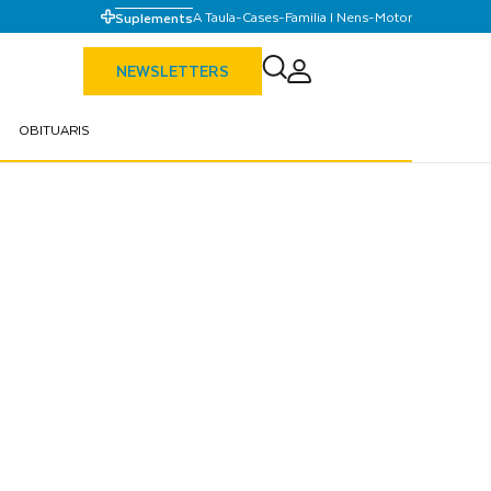
A Taula
-
Cases
-
Familia I Nens
-
Motor
Suplements
NEWSLETTERS
OBITUARIS