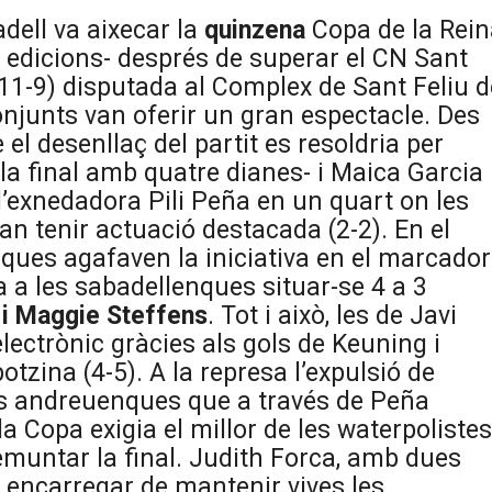
dell va aixecar la
quinzena
Copa de la Rein
e edicions- després de superar el CN Sant
11-9) disputada al Complex de Sant Feliu d
onjunts van oferir un gran espectacle. Des
 el desenllaç del partit es resoldria per
a final amb quatre dianes- i Maica Garcia
 l’exnedadora Pili Peña en un quart on les
an tenir actuació destacada (2-2). En el
ques agafaven la iniciativa en el marcador
a a les sabadellenques situar-se 4 a 3
 i Maggie Steffens
. Tot i això, les de Javi
electrònic gràcies als gols de Keuning i
tzina (4-5). A la represa l’expulsió de
es andreuenques que a través de Peña
la Copa exigia el millor de les waterpolistes
muntar la final. Judith Forca, amb dues
n encarregar de mantenir vives les