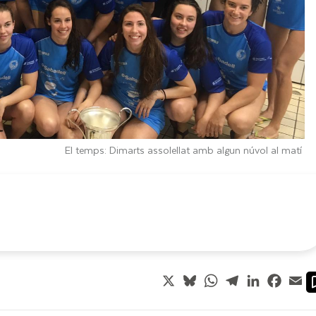
El temps: Dimarts assolellat amb algun núvol al matí
X
Bluesky
WhatsApp
Telegram
LinkedIn
Faceb
Em