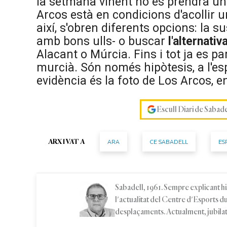
la setmana vinent no es prendrà una 
Arcos està en condicions d'acollir u
així, s'obren diferents opcions: la 
amb bons ulls- o buscar
l'alternativ
Alacant o Múrcia. Fins i tot ja es p
murcià. Són només hipòtesis, a l'es
evidència és la foto de Los Arcos, e
Escull Diari de Sabad
ARA
CE SABADELL
ES
ARXIVAT A
Sabadell, 1961. Sempre explicant hi
l'actualitat del Centre d'Esports du
desplaçaments. Actualment, jubilat