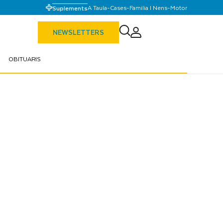
A Taula
-
Cases
-
Familia I Nens
-
Motor
Suplements
NEWSLETTERS
OBITUARIS