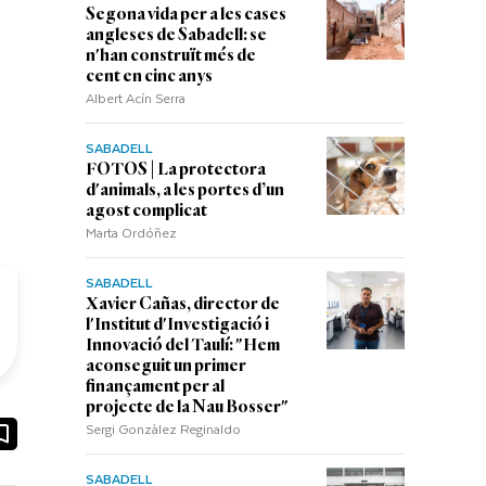
Segona vida per a les cases
angleses de Sabadell: se
n'han construït més de
cent en cinc anys
Albert Acín Serra
SABADELL
FOTOS | La protectora
d'animals, a les portes d’un
agost complicat
Marta Ordóñez
SABADELL
Xavier Cañas, director de
l'Institut d'Investigació i
Innovació del Taulí: "Hem
aconseguit un primer
finançament per al
projecte de la Nau Bosser"
Sergi Gonzàlez Reginaldo
ook
ail
SABADELL