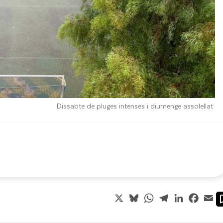
Dissabte de pluges intenses i diumenge assolellat
X
Bluesky
WhatsApp
Telegram
LinkedIn
Faceb
Em