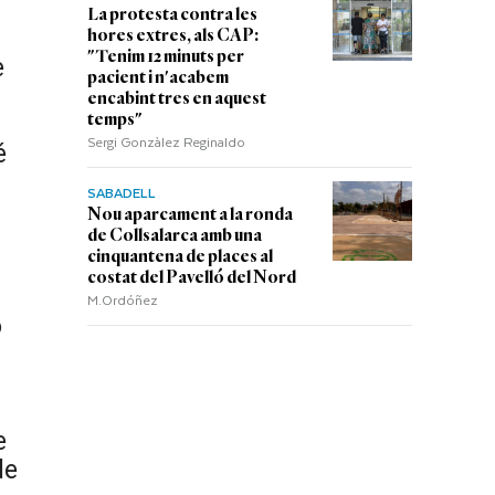
La protesta contra les
hores extres, als CAP:
"Tenim 12 minuts per
e
pacient i n'acabem
encabint tres en aquest
temps"
Sergi Gonzàlez Reginaldo
é
SABADELL
Nou aparcament a la ronda
de Collsalarca amb una
cinquantena de places al
costat del Pavelló del Nord
M.Ordóñez
ó
e
de