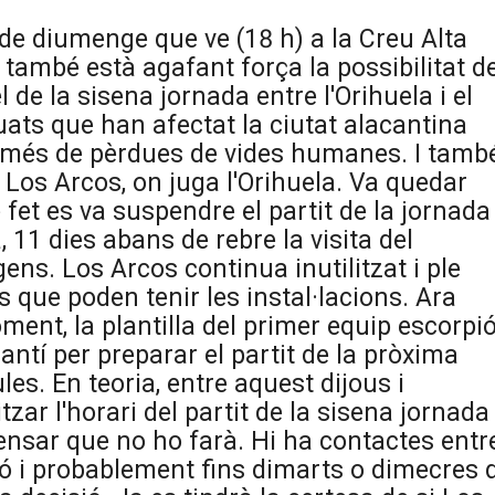
t de diumenge que ve (18 h) a la Creu Alta
 també està agafant força la possibilitat d
 de la sisena jornada entre l'Orihuela i el
guats que han afectat la ciutat alacantina
a més de pèrdues de vides humanes. I tamb
 Los Arcos, on juga l'Orihuela. Va quedar
 fet es va suspendre el partit de la jornada
, 11 dies abans de rebre la visita del
gens. Los Arcos continua inutilitzat i ple
s que poden tenir les instal·lacions. Ara
oment, la plantilla del primer equip escorpi
antí per preparar el partit de la pròxima
les. En teoria, entre aquest dijous i
itzar l'horari del partit de la sisena jornada
pensar que no ho farà. Hi ha contactes entr
ció i probablement fins dimarts o dimecres 