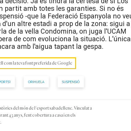
decisió. Ja es tindrà la certesa de si Los
n partit amb totes les garanties. Si no és
suspensió -que la Federació Espanyola no ve
a
d'un altre estadi a prop de la zona: sigui a
arla de la vella Condomina, on juga l'UCAM
pera de com evoluciona la situació. L'única
ncara amb l'aigua tapant la gespa.
ell com la teva font preferida de Google
PORTS1
ORIHUELA
SUSPENSIÓ
stòries del món de l'esport sabadellenc. Vinculat a
rant 43 anys, fent cobertura a casa i en els
.