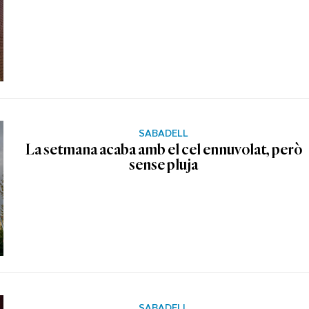
SABADELL
La setmana acaba amb el cel ennuvolat, però
sense pluja
SABADELL