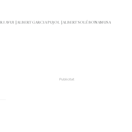
R I AVUI
ALBERT GARCIA PUJOL
ALBERT SOLÉ BONAMUSA