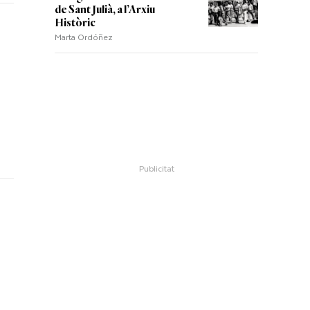
de Sant Julià, a l’Arxiu
Històric
Marta Ordóñez