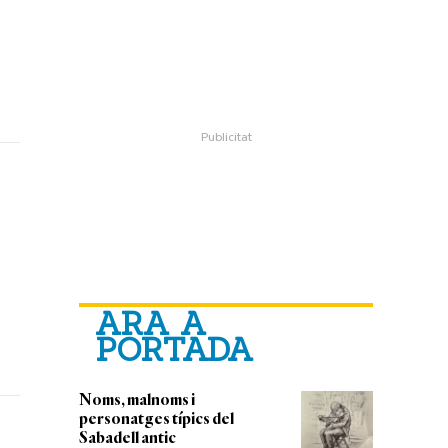
ARA A
PORTADA
Noms, malnoms i
personatges típics del
Sabadell antic