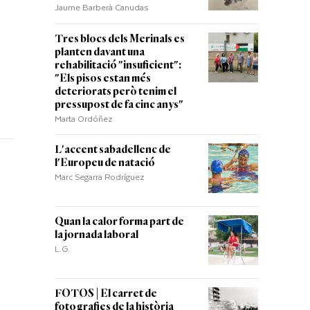
Jaume Barberà Canudas
Tres blocs dels Merinals es
planten davant una
rehabilitació "insuficient":
"Els pisos estan més
deteriorats però tenim el
pressupost de fa cinc anys"
Marta Ordóñez
L'accent sabadellenc de
l'Europeu de natació
Marc Segarra Rodríguez
Quan la calor forma part de
la jornada laboral
L.G.
FOTOS | El carret de
fotografies de la història