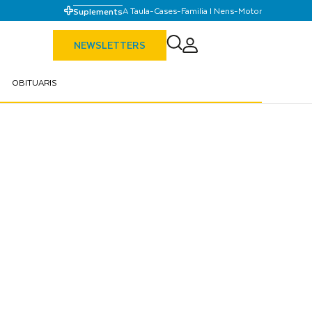
A Taula
-
Cases
-
Familia I Nens
-
Motor
Suplements
NEWSLETTERS
OBITUARIS