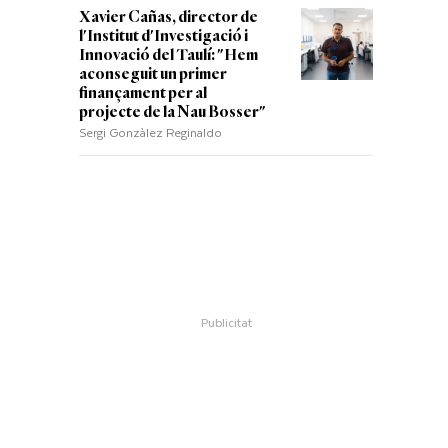
Xavier Cañas, director de
l'Institut d'Investigació i
Innovació del Taulí: "Hem
aconseguit un primer
finançament per al
projecte de la Nau Bosser"
Sergi Gonzàlez Reginaldo