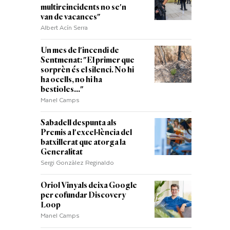
multireincidents no se'n
van de vacances"
Albert Acín Serra
Un mes de l'incendi de
Sentmenat: "El primer que
sorprèn és el silenci. No hi
ha ocells, no hi ha
bestioles..."
Manel Camps
Sabadell despunta als
Premis a l'excel·lència del
batxillerat que atorga la
Generalitat
Sergi Gonzàlez Reginaldo
Oriol Vinyals deixa Google
per cofundar Discovery
Loop
Manel Camps