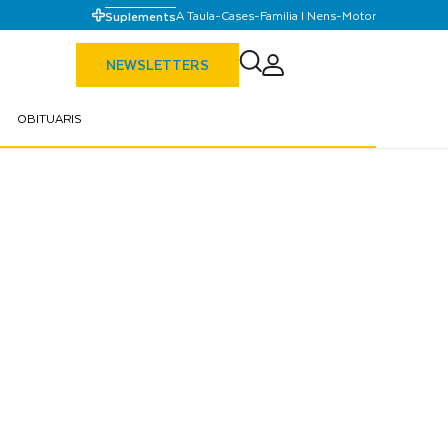
A Taula
-
Cases
-
Familia I Nens
-
Motor
Suplements
NEWSLETTERS
OBITUARIS