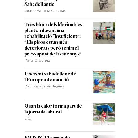
Sabadell antic
Jaume Barberà Canudas
Tres blocs dels Merinals es
planten davant una
rehabilitació "insuficient":
"Els pisos estan més
deteriorats però tenim el
pressupost de fa cinc anys"
Marta Ordóñez
L'accent sabadellenc de
l'Europeu de natació
Marc Segarra Rodríguez
Quan la calor forma part de
la jornada laboral
L.G.