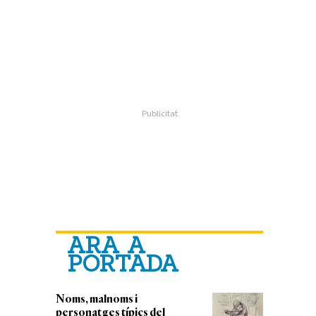
ARA A
PORTADA
Noms, malnoms i
personatges típics del