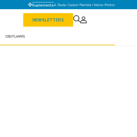
A Taula
-
Cases
-
Familia I Nens
-
Motor
Suplements
NEWSLETTERS
OBITUARIS