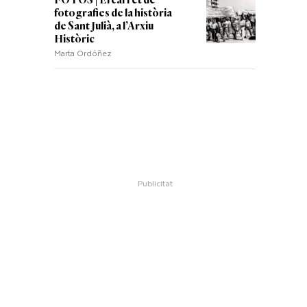
FOTOS | El carret de
fotografies de la història
de Sant Julià, a l’Arxiu
Històric
Marta Ordóñez