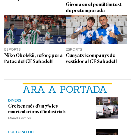
Girona en el penúltim test
de pretemporada
ESPORTS
ESPORTS
Niko Obolskii, reforç per a
Cunyats i companys de
l'atac del CE Sabadell
vestidor al CE Sabadell
ARA A PORTADA
DINERS
Creixen més d’un 7% les
matriculacions d’industrials
Manel Camps
CULTURA I OCI