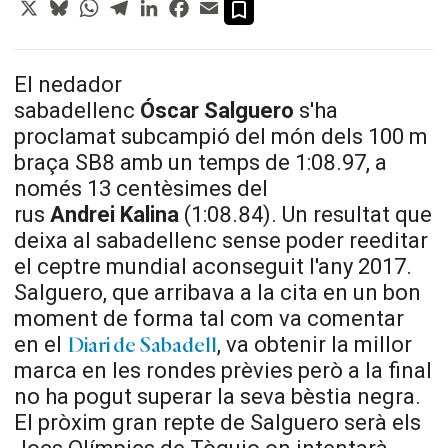
X
Bluesky
WhatsApp
Telegram
LinkedIn
Facebook
Email
El nedador
sabadellenc
Óscar
Salguero
s'ha
proclamat subcampió del món dels 100 m
braça
SB8
amb un temps
de 1
:
08.97
, a
només 13 centèsimes del
rus
Andrei
Kalina
(1:
08.84
). Un resultat que
deixa al sabadellenc sense poder reeditar
el ceptre mundial aconseguit l'any 2017.
Salguero
, que arribava a la cita en un bon
moment de forma tal com va comentar
en el
, va obtenir la millor
Diari de Sabadell
marca en les rondes prèvies però a la final
no ha pogut superar la seva bèstia negra.
El pròxim gran repte de
Salguero
serà els