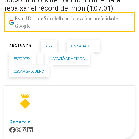
Jocs Olímpics de Tòquio on intentarà
rebaixar el rècord del món (1:
07.01
).
Escull Diari de Sabadell com la teva font preferida de
Google
ARA
CN SABADELL
ARXIVAT A
ESPORTS4
NATACIÓ ADAPTADA
OSCAR SALGUERO
Redacció