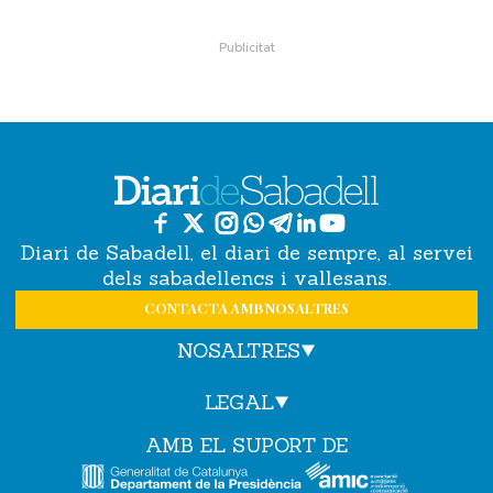
Diari de Sabadell, el diari de sempre, al servei
dels sabadellencs i vallesans.
CONTACTA AMB NOSALTRES
NOSALTRES
LEGAL
AMB EL SUPORT DE