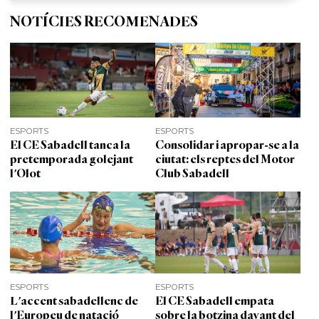
NOTÍCIES RECOMENADES
ESPORTS
ESPORTS
El CE Sabadell tanca la
Consolidar i apropar-se a la
pretemporada golejant
ciutat: els reptes del Motor
l'Olot
Club Sabadell
ESPORTS
ESPORTS
L'accent sabadellenc de
El CE Sabadell empata
l'Europeu de natació
sobre la botzina davant del