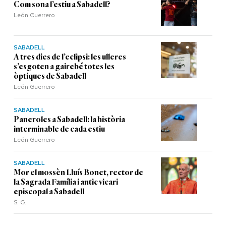
Com sona l’estiu a Sabadell?
León Guerrero
SABADELL
A tres dies de l’eclipsi: les ulleres
s’esgoten a gairebé totes les
òptiques de Sabadell
León Guerrero
SABADELL
Paneroles a Sabadell: la història
interminable de cada estiu
León Guerrero
SABADELL
Mor el mossèn Lluís Bonet, rector de
la Sagrada Família i antic vicari
episcopal a Sabadell
S. G.