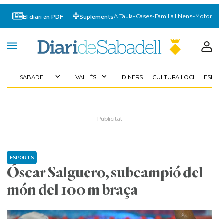
A Taula
-
Cases
-
Familia I Nens
-
Motor
El diari en PDF
Suplements
SABADELL
VALLÈS
DINERS
CULTURA I OCI
ESP
expand_more
expand_more
ESPORTS
Óscar Salguero, subcampió del
món del 100 m braça