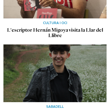
CULTURA I OCI
L'escriptor Hernán Migoya visita la Llar del
Llibre
SABADELL