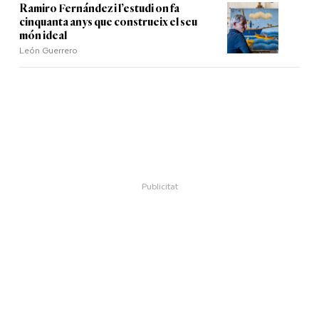
Ramiro Fernández i l’estudi on fa
cinquanta anys que construeix el seu
món ideal
León Guerrero