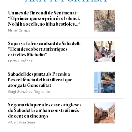
Un mes de l'incendi de Sentmenat:
"El primer que sorprèn és el silenci.
No hi ha ocells, no hi ha bestioles..."
Manel Camps
Sopars a la fresca al sud de Sabadell:
"Hem descobert autèntiques
estrelles Michelin"
Marta Ordóñez
Sabadell despunta als Premis a
l'excel·lència del batxillerat que
atorga la Generalitat
Sergi Gonzàlez Reginaldo
Segona vida per a les cases angleses
de Sabadell: se n'han construït més
de cent en cinc anys
Albert Acín Serra