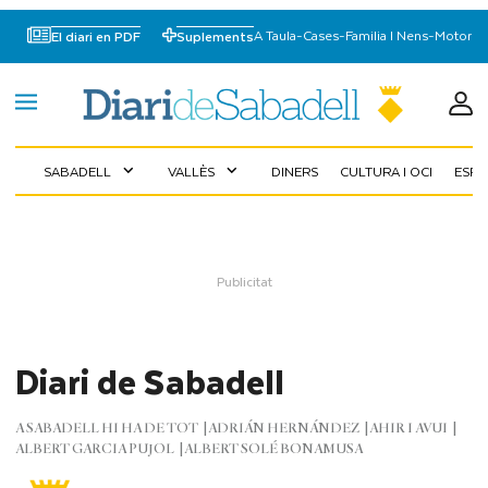
A Taula
-
Cases
-
Familia I Nens
-
Motor
El diari en PDF
Suplements
SABADELL
VALLÈS
DINERS
CULTURA I OCI
ESP
expand_more
expand_more
Diari de Sabadell
A SABADELL HI HA DE TOT
ADRIÁN HERNÁNDEZ
AHIR I AVUI
ALBERT GARCIA PUJOL
ALBERT SOLÉ BONAMUSA