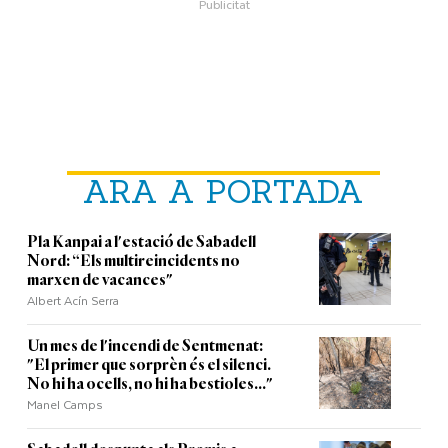
ARA A PORTADA
Pla Kanpai a l'estació de Sabadell
Nord: “Els multireincidents no
marxen de vacances"
Albert Acín Serra
Un mes de l'incendi de Sentmenat:
"El primer que sorprèn és el silenci.
No hi ha ocells, no hi ha bestioles..."
Manel Camps