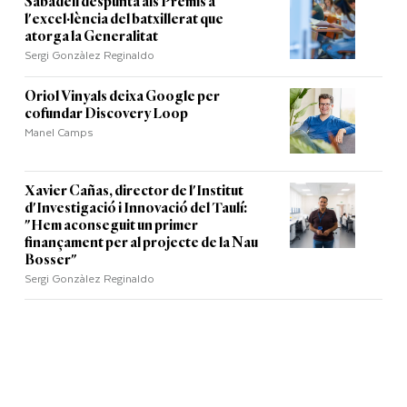
Sabadell despunta als Premis a
l'excel·lència del batxillerat que
atorga la Generalitat
Sergi Gonzàlez Reginaldo
Oriol Vinyals deixa Google per
cofundar Discovery Loop
Manel Camps
Xavier Cañas, director de l'Institut
d'Investigació i Innovació del Taulí:
"Hem aconseguit un primer
finançament per al projecte de la Nau
Bosser"
Sergi Gonzàlez Reginaldo