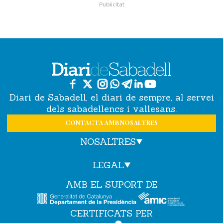
Diari de Sabadell, el diari de sempre, al servei
dels sabadellencs i vallesans.
CONTACTA AMB NOSALTRES
NOSALTRES
LEGAL
AMB EL SUPORT DE
CERTIFICATS PER