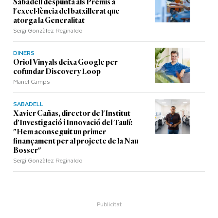
Sabadell despunta als Premis a
l'excel·lència del batxillerat que
atorga la Generalitat
Sergi Gonzàlez Reginaldo
DINERS
Oriol Vinyals deixa Google per
cofundar Discovery Loop
Manel Camps
SABADELL
Xavier Cañas, director de l'Institut
d'Investigació i Innovació del Taulí:
"Hem aconseguit un primer
finançament per al projecte de la Nau
Bosser"
Sergi Gonzàlez Reginaldo