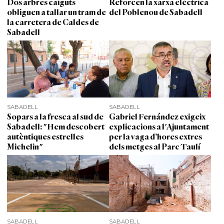
Dos arbres caiguts
Reforcen la xarxa elèctrica
obliguen a tallar un tram de
del Poblenou de Sabadell
la carretera de Caldes de
Sabadell
SABADELL
SABADELL
Sopars a la fresca al sud de
Gabriel Fernández exigeix
Sabadell: "Hem descobert
explicacions a l'Ajuntament
autèntiques estrelles
per la vaga d’hores extres
Michelin"
dels metges al Parc Taulí
SABADELL
SABADELL