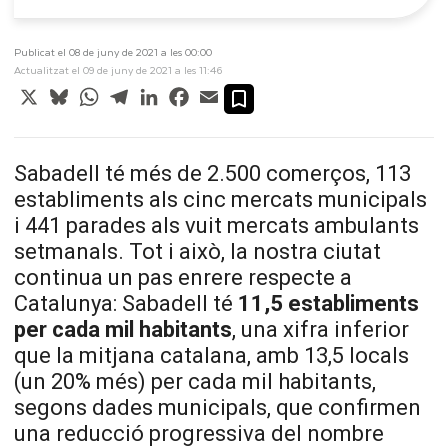
Publicat el 08 de juny de 2021 a les 00:00
Actualitzat el 09 de juny de 2021 a les 11:46
X
Bluesky
WhatsApp
Telegram
LinkedIn
Facebook
Email
Sabadell té més de 2.500 comerços, 113
establiments als cinc mercats municipals
i 441 parades als vuit mercats ambulants
setmanals. Tot i això, la nostra ciutat
continua un pas enrere respecte a
Catalunya: Sabadell té
11,5 establiments
per cada mil habitants
, una xifra inferior
que la mitjana catalana, amb 13,5 locals
(un 20% més) per cada mil habitants,
segons dades municipals, que confirmen
una reducció progressiva del nombre