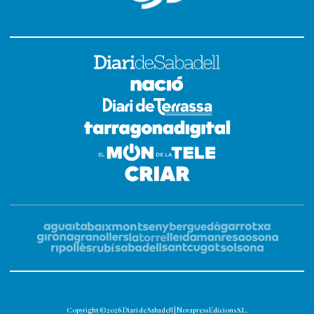
Copyright © 2026 Diari de Sabadell | Novapress Edicions S.L.