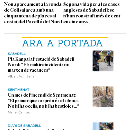
Nou aparcament a la ronda
Segona vida per a les cases
de Collsalarca amb una
angleses de Sabadell: se
cinquantena de places al
n'han construït més de cent
costat del Pavelló del Nord
en cinc anys
ARA A PORTADA
SABADELL
Pla Kanpai a l'estació de Sabadell
Nord: “Els multireincidents no
marxen de vacances"
Albert Acín Serra
SENTMENAT
Un mes de l'incendi de Sentmenat:
"El primer que sorprèn és el silenci.
No hi ha ocells, no hi ha bestioles..."
Manel Camps
DIARI DE SABADELL