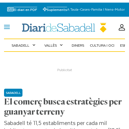
A Taula
-
Cases
-
Familia I Nens
-
Motor
El diari en PDF
Suplements
SABADELL
VALLÈS
DINERS
CULTURA I OCI
ESP
expand_more
expand_more
SABADELL
El comerç busca estratègies per
guanyar terreny
Sabadell té 11,5 establiments per cada mil