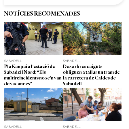
NOTÍCIES RECOMENADES
SABADELL
SABADELL
Pla Kanpai a l'estació de
Dos arbres caiguts
Sabadell Nord: “Els
obliguen a tallar un tram de
multireincidents no se'n van
la carretera de Caldes de
de vacances"
Sabadell
SABADELL
SABADELL