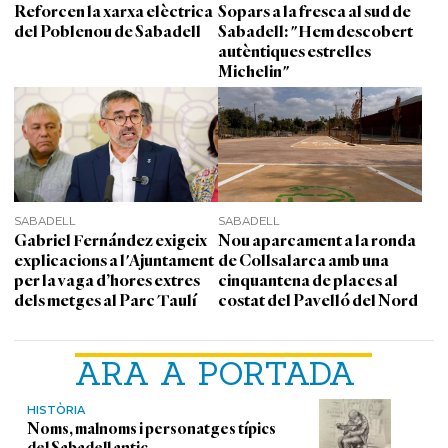
Reforcen la xarxa elèctrica
Sopars a la fresca al sud de
del Poblenou de Sabadell
Sabadell: "Hem descobert
autèntiques estrelles
Michelin"
SABADELL
SABADELL
Gabriel Fernández exigeix
Nou aparcament a la ronda
explicacions a l'Ajuntament
de Collsalarca amb una
per la vaga d’hores extres
cinquantena de places al
dels metges al Parc Taulí
costat del Pavelló del Nord
ARA A PORTADA
HISTÒRIA
Noms, malnoms i personatges típics