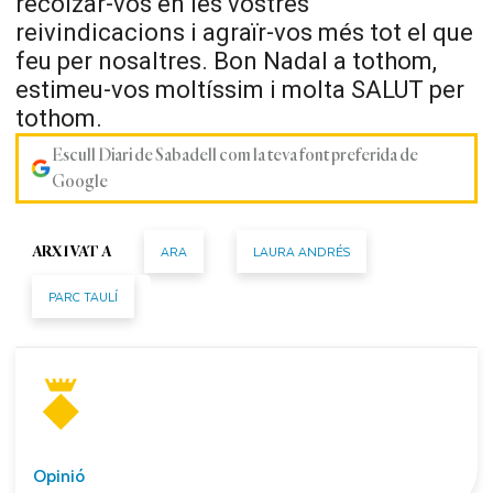
recolzar-vos en les vostres
reivindicacions i agraïr-vos més tot el que
feu per nosaltres. Bon Nadal a tothom,
estimeu-vos moltíssim i molta SALUT per
tothom.
Escull Diari de Sabadell com la teva font preferida de
Google
ARA
LAURA ANDRÉS
ARXIVAT A
PARC TAULÍ
Opinió