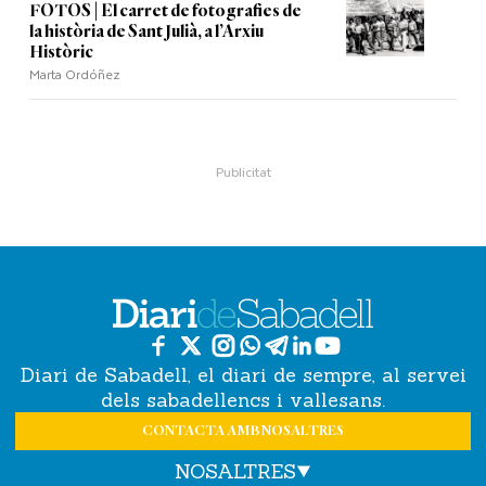
FOTOS | El carret de fotografies de
la història de Sant Julià, a l’Arxiu
Històric
Marta Ordóñez
Diari de Sabadell, el diari de sempre, al servei
dels sabadellencs i vallesans.
CONTACTA AMB NOSALTRES
NOSALTRES