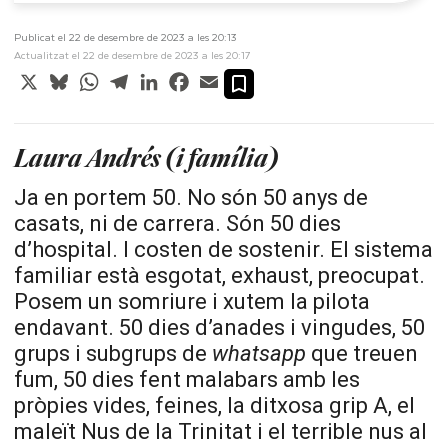
Publicat el 22 de desembre de 2023 a les 20:13
Actualitzat el 22 de desembre de 2023 a les 20:17
X
Bluesky
WhatsApp
Telegram
LinkedIn
Facebook
Email
Laura Andrés (i família)
Ja en portem 50. No són 50 anys de
casats, ni de carrera. Són 50 dies
d’hospital. I costen de sostenir. El sistema
familiar està esgotat, exhaust, preocupat.
Posem un somriure i xutem la pilota
endavant. 50 dies d’anades i vingudes, 50
grups i subgrups de
whatsapp
que treuen
fum, 50 dies fent malabars amb les
pròpies vides, feines, la ditxosa grip A, el
maleït Nus de la Trinitat i el terrible nus al