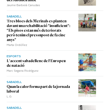
del Sabadell antic
Jaume Barberà Canudas
SABADELL
Tres blocs dels Merinals es planten
davant una rehabilitació "insuficient":
"Els pisos estan més deteriorats
però tenim el pressupost de fa cinc
anys"
Marta Ordóñez
ESPORTS
L'accent sabadellenc de l'Europeu
de natació
Marc Segarra Rodríguez
SABADELL
Quan la calor forma part de la jornada
laboral
L.G.
SABADELL