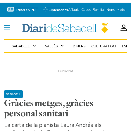
A Taula
-
Cases
-
Familia I Nens
-
Motor
El diari en PDF
Suplements
SABADELL
VALLÈS
DINERS
CULTURA I OCI
ESP
expand_more
expand_more
SABADELL
Gràcies metges, gràcies
personal sanitari
La carta de la pianista Laura Andrés als