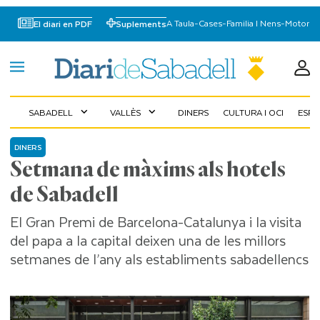
A Taula
-
Cases
-
Familia I Nens
-
Motor
El diari en PDF
Suplements
SABADELL
VALLÈS
DINERS
CULTURA I OCI
ESP
expand_more
expand_more
DINERS
Setmana de màxims als hotels
de Sabadell
El Gran Premi de Barcelona-Catalunya i la visita
del papa a la capital deixen una de les millors
setmanes de l’any als establiments sabadellencs