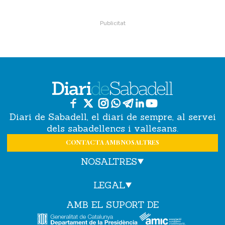
Diari de Sabadell, el diari de sempre, al servei
dels sabadellencs i vallesans.
CONTACTA AMB NOSALTRES
NOSALTRES
LEGAL
AMB EL SUPORT DE