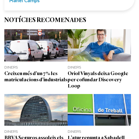
Manel Camps
NOTÍCIES RECOMENADES
DINERS
DINERS
Creixen més d’un 7% les
Oriol Vinyals deixa Google
matriculacions d’industrials
per cofundar Discovery
Loop
DINERS
DINERS
BBVA Seguros assoleix els
L’atur repunta a Sabadell