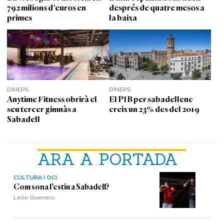
792 milions d'euros en
després de quatre mesos a
primes
la baixa
DINERS
DINERS
Anytime Fitness obrirà el
El PIB per sabadellenc
seu tercer gimnàs a
creix un 23% des del 2019
Sabadell
ARA A PORTADA
CULTURA I OCI
Com sona l’estiu a Sabadell?
León Guerrero