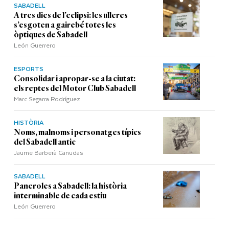
SABADELL
A tres dies de l’eclipsi: les ulleres
s’esgoten a gairebé totes les
òptiques de Sabadell
León Guerrero
ESPORTS
Consolidar i apropar-se a la ciutat:
els reptes del Motor Club Sabadell
Marc Segarra Rodríguez
HISTÒRIA
Noms, malnoms i personatges típics
del Sabadell antic
Jaume Barberà Canudas
SABADELL
Paneroles a Sabadell: la història
interminable de cada estiu
León Guerrero