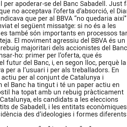
 per apoderar-se del Banc Sabadell. Just 
ue no acceptava l’oferta d’absorció, el Dia
 indicava que per al BBVA “no quedaria així”.
nviat el següent missatge: si no és a les
rmes també són importants en processos ta
teja. El moviment agressiu del BBVA és un
rebuig majoritari dels accionistes del Ban
sar-ho: primer per l’oferta, que és
 el futur del Banc, i, en segon lloc, perquè la
 per a l’usuari i per als treballadors. En
 actiu per al conjunt de Catalunya i
n el Banc ha tingut i té un paper actiu en
hostil ha topat amb un rebuig pràcticament
 Catalunya, els candidats a les eleccions
tits de Sabadell, i les entitats econòmiques
cidència des d’ideologies i formes diferents