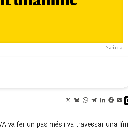
No és no
X
Bluesky
WhatsApp
Telegram
LinkedIn
Faceb
Em
A va fer un pas més i va travessar una lín