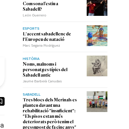
Com sona l’estiu a
Sabadell?
León Guerrero
ESPORTS
L'accent sabadellenc de
l'Europeu de natació
Marc Segarra Rodríguez
HISTÒRIA
Noms, malnoms i
personatges típics del
Sabadell antic
Jaume Barberà Canudas
SABADELL
ook
ail
Tres blocs dels Merinals es
planten davant una
rehabilitació "insuficient":
"Els pisos estan més
deteriorats però tenim el
ia
pressupost de fa cinc anys"