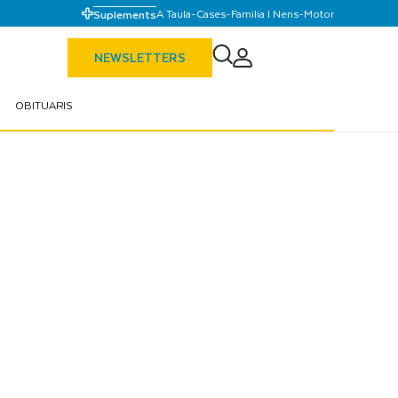
A Taula
-
Cases
-
Familia I Nens
-
Motor
Suplements
NEWSLETTERS
OBITUARIS