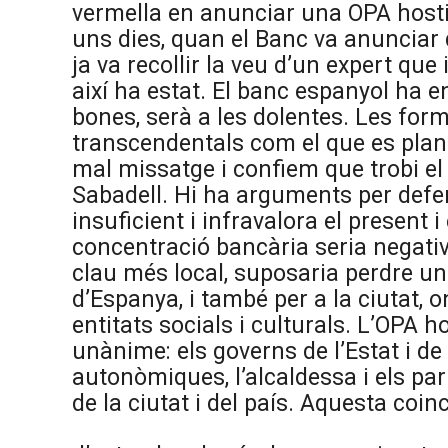
vermella en anunciar una OPA hostil
uns dies, quan el Banc va anunciar q
ja va recollir la veu d’un expert que
així ha estat. El banc espanyol ha e
bones, serà a les dolentes. Les fo
transcendentals com el que es plan
mal missatge i confiem que trobi el 
Sabadell. Hi ha arguments per defen
insuficient i infravalora el present i
concentració bancària seria negativa
clau més local, suposaria perdre un
d’Espanya, i també per a la ciutat, o
entitats socials i culturals. L’OPA 
unànime: els governs de l’Estat i de
autonòmiques, l’alcaldessa i els par
de la ciutat i del país. Aquesta coin