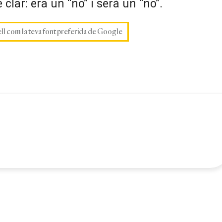
clar: era un “no” i serà un “no”.
ell com la teva font preferida de Google