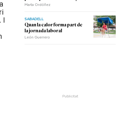
fa
Marta Ordóñez
ri
SABADELL
 I
Quan la calor forma part de
la jornada laboral
n
León Guerrero
c