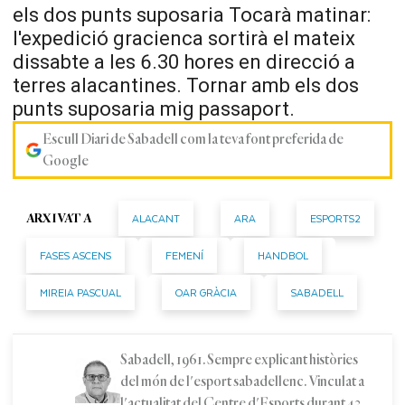
els dos punts suposaria Tocarà matinar:
l'expedició gracienca sortirà el mateix
dissabte a les 6.30 hores en direcció a
terres alacantines. Tornar amb els dos
punts suposaria mig passaport.
Escull Diari de Sabadell com la teva font preferida de
Google
ALACANT
ARA
ESPORTS2
ARXIVAT A
FASES ASCENS
FEMENÍ
HANDBOL
MIREIA PASCUAL
OAR GRÀCIA
SABADELL
Sabadell, 1961. Sempre explicant històries
del món de l'esport sabadellenc. Vinculat a
l'actualitat del Centre d'Esports durant 43