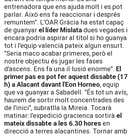
entrenadora que ens ajuda molt i es pot
parlar. Això ens fa reaccionar i després
remuntem". L'
OAR
Gràcia ha estat capaç
de guanyar
el líder Mislata
dues vegades i
encara podria aspirar al títol si ho guanya
tot i l'equip valencià pateix algun ensurt.
"Seria maco acabar primeres, però el
nostre objectiu és jugar les fases
d'ascens. Ens fa una il·lusió enorme".
El
primer pas es pot fer aquest dissabte (17
h) a Alacant davant l'
Eon
Horneo
, equip
que va guanyar a Sabadell. "És tot un avís,
haurem de sortir molt concentrades des
de l'inici", subratlla la Mireia. Tocarà
matinar: l'expedició gracienca sortirà
el
mateix dissabte a les 6.30 hores
en
direcció a terres alacantines. Tornar amb