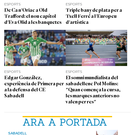
ESPORTS
ESPORTS
De Ca n'Oriac a Old
Triple bany de plata per a
Trafford: el nou capítol
Txell Ferré a l'Europeu
d'Eva Olid a les banquetes
d'artística
ESPORTS
ESPORTS
Edgar González,
El somni mundialista del
experiència de Primera per
sabadellenc Pol Molins:
a la defensa del CE
"Quan comença la cursa,
Sabadell
les marques anteriors no
valen per res"
ARA A PORTADA
SABADELL