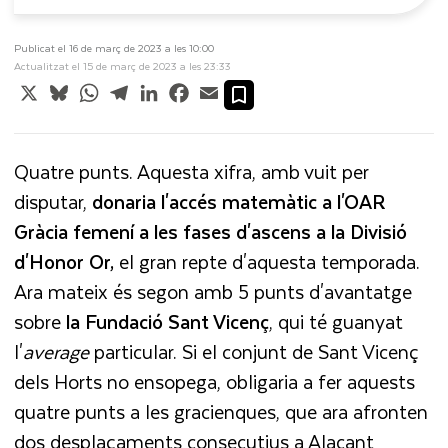
Publicat el 16 de març de 2023 a les 10:00
Actualitzat el 15 de març de 2023 a les 23:33
X
Bluesky
WhatsApp
Telegram
LinkedIn
Facebook
Email
Quatre punts. Aquesta xifra, amb vuit per
disputar,
donaria l'accés matemàtic a l'
OAR
Gràcia femení a les fases d'ascens a la Divisió
d'Honor Or,
el gran repte d'aquesta temporada.
Ara mateix és segon amb 5 punts d'avantatge
sobre
la Fundació Sant Vicenç
, qui té guanyat
l'
average
particular. Si el conjunt de Sant Vicenç
dels Horts no ensopega, obligaria a fer aquests
quatre punts a les gracienques, que ara afronten
dos desplaçaments consecutius a Alacant