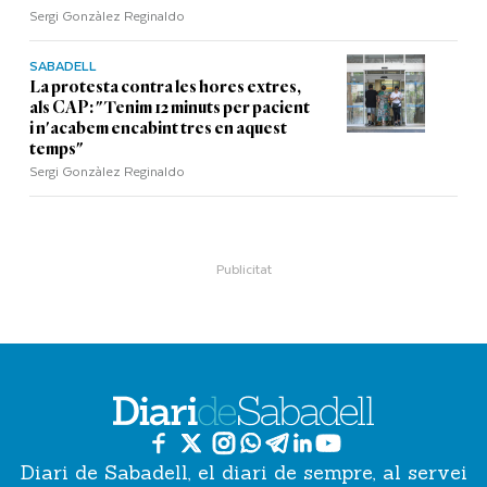
Sergi Gonzàlez Reginaldo
SABADELL
La protesta contra les hores extres,
als CAP: "Tenim 12 minuts per pacient
i n'acabem encabint tres en aquest
temps"
Sergi Gonzàlez Reginaldo
Diari de Sabadell, el diari de sempre, al servei