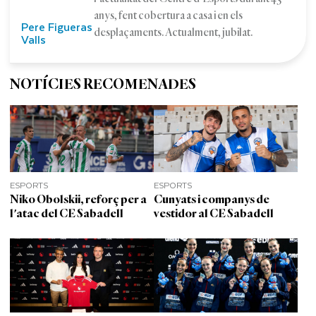
anys, fent cobertura a casa i en els
Pere Figueras
desplaçaments. Actualment, jubilat.
Valls
NOTÍCIES RECOMENADES
ESPORTS
ESPORTS
Niko Obolskii, reforç per a
Cunyats i companys de
l'atac del CE Sabadell
vestidor al CE Sabadell