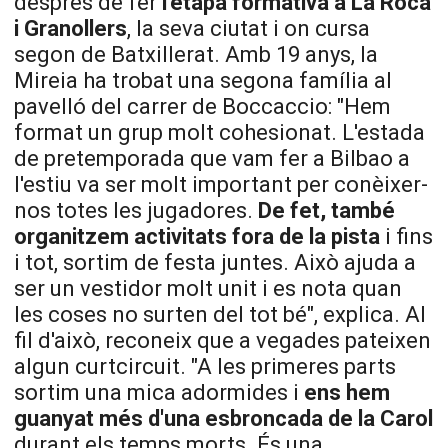
després de fer
l'etapa formativa a
La
Roca
i Granollers
, la seva ciutat i on cursa
segon de Batxillerat. Amb
19
anys, la
Mireia ha trobat una segona família al
pavelló del carrer de Boccaccio: "Hem
format un grup molt cohesionat. L'estada
de pretemporada que vam fer a Bilbao a
l'estiu va ser molt important per conèixer-
nos totes les jugadores.
De fet, també
organitzem activitats fora de la pista
i fins
i tot, sortim de festa juntes. Això ajuda a
ser un vestidor molt unit i es nota quan
les coses no surten del tot bé", explica. Al
fil d'això, reconeix que a vegades pateixen
algun curtcircuit. "A les primeres parts
sortim una mica adormides i
ens hem
guanyat més d'una esbroncada de la Carol
durant els temps morts. És una