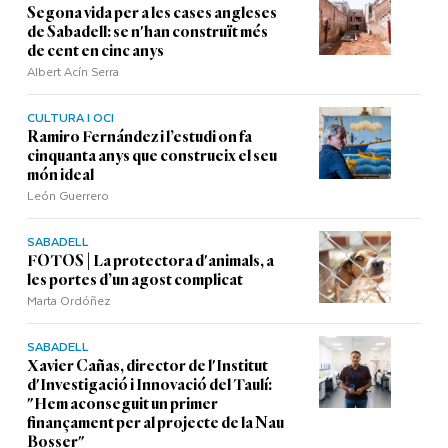
Segona vida per a les cases angleses
de Sabadell: se n'han construït més
de cent en cinc anys
Albert Acín Serra
CULTURA I OCI
Ramiro Fernández i l’estudi on fa
cinquanta anys que construeix el seu
món ideal
León Guerrero
SABADELL
FOTOS | La protectora d'animals, a
les portes d’un agost complicat
Marta Ordóñez
SABADELL
Xavier Cañas, director de l'Institut
d'Investigació i Innovació del Taulí:
"Hem aconseguit un primer
finançament per al projecte de la Nau
Bosser"