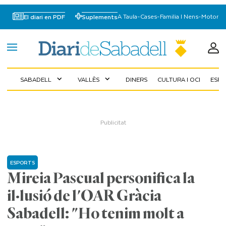
A Taula
-
Cases
-
Familia I Nens
-
Motor
El diari en PDF
Suplements
SABADELL
VALLÈS
DINERS
CULTURA I OCI
ESP
expand_more
expand_more
ESPORTS
Mireia Pascual personifica la
il·lusió de l'OAR Gràcia
Sabadell: "Ho tenim molt a