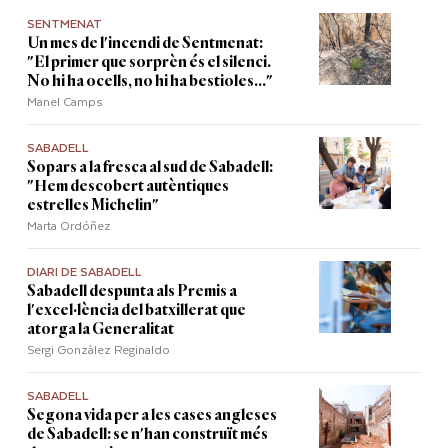
SENTMENAT
Un mes de l'incendi de Sentmenat:
"El primer que sorprèn és el silenci.
No hi ha ocells, no hi ha bestioles..."
Manel Camps
SABADELL
Sopars a la fresca al sud de Sabadell:
"Hem descobert autèntiques
estrelles Michelin"
Marta Ordóñez
DIARI DE SABADELL
Sabadell despunta als Premis a
l'excel·lència del batxillerat que
atorga la Generalitat
Sergi Gonzàlez Reginaldo
SABADELL
Segona vida per a les cases angleses
de Sabadell: se n'han construït més