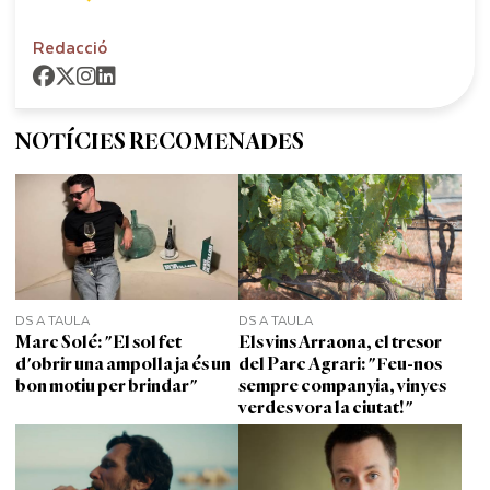
Redacció
NOTÍCIES RECOMENADES
DS A TAULA
DS A TAULA
Marc Solé: "El sol fet
Els vins Arraona, el tresor
d'obrir una ampolla ja és un
del Parc Agrari: "Feu-nos
bon motiu per brindar"
sempre companyia, vinyes
verdes vora la ciutat!"