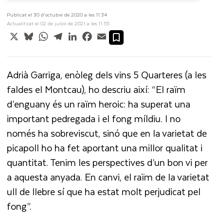
Publicat el 30 d’octubre de 2020 a les 11:34
Actualitzat el 02 de juliol de 2021 a les 11:55
X
Bluesky
WhatsApp
Telegram
LinkedIn
Facebook
Email
A
drià Garriga, enòleg dels vins 5 Quarteres (a les
faldes el Montcau), ho descriu així: “El raïm
d’enguany és un raïm heroic: ha superat una
important pedregada i el fong míldiu. I no
només ha sobreviscut, sinó que en la varietat de
picapoll ho ha fet aportant una millor qualitat i
quantitat. Tenim les perspectives d’un bon vi per
a aquesta anyada. En canvi, el raïm de la varietat
ull de llebre sí que ha estat molt perjudicat pel
fong”.