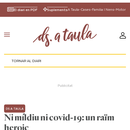
A Taula
-
Cases
-
Familia I Nens
-
Motor
El diari en PDF
Suplements
TORNAR AL DIARI
DS A TAULA
Ni míldiu ni covid-19: un raïm
heroic