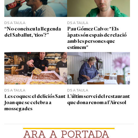
DS A TAULA
DS A TAULA
“No coneixeu la llegenda
Pau Gómez Calvo: "Els
del Saballut, ‘tios’?”
àpats són espais de relació
amb les persones que
estimem"
DS A TAULA
DS A TAULA
Les coques: el deliciós Sant
L’últim servei del restaurant
Joan que se celebra a
que dona renom a l’Airesol
mossegades
ARA A PORTADA