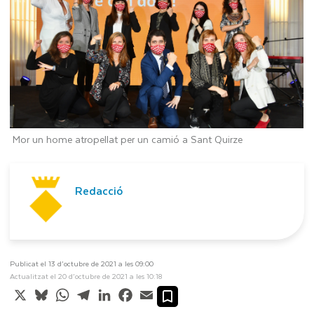
Mor un home atropellat per un camió a Sant Quirze
Redacció
Publicat el 13 d’octubre de 2021 a les 09:00
Actualitzat el 20 d’octubre de 2021 a les 10:18
X
Bluesky
WhatsApp
Telegram
LinkedIn
Facebook
Email