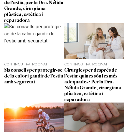
de l'estiu, per la Dra. Nélida
Grande, cirurgiana
plàstica, estètica i
reparadora
CONTINGUT PATROCINAT
CONTINGUT PATROCINAT
Sis consells per protegir-se
Cirurgies per després de
de la calor i gaudir de l’estiu
l'estiu: quines són les més
amb seguretat
adequades? Per la Dra.
Nélida Grande, cirurgiana
plàstica, estètica i
reparadora