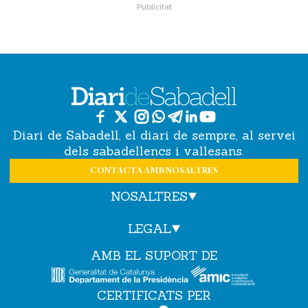
Diari de Sabadell, el diari de sempre, al servei
dels sabadellencs i vallesans.
CONTACTA AMB NOSALTRES
NOSALTRES
LEGAL
AMB EL SUPORT DE
CERTIFICATS PER