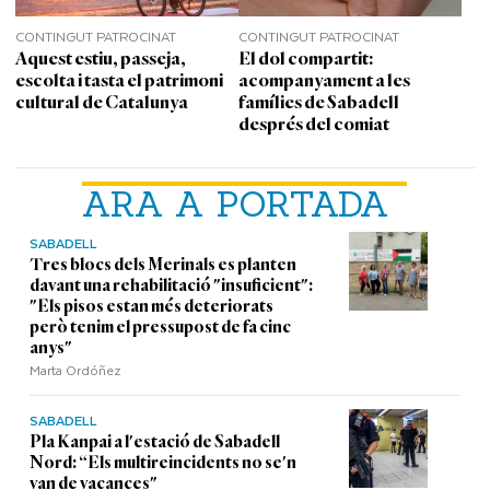
CONTINGUT PATROCINAT
CONTINGUT PATROCINAT
Aquest estiu, passeja,
El dol compartit:
escolta i tasta el patrimoni
acompanyament a les
cultural de Catalunya
famílies de Sabadell
després del comiat
ARA A PORTADA
SABADELL
Tres blocs dels Merinals es planten
davant una rehabilitació "insuficient":
"Els pisos estan més deteriorats
però tenim el pressupost de fa cinc
anys"
Marta Ordóñez
SABADELL
Pla Kanpai a l'estació de Sabadell
Nord: “Els multireincidents no se'n
van de vacances"