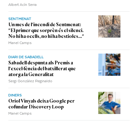
Albert Acín Serra
SENTMENAT
Un mes de l'incendi de Sentmenat:
"El primer que sorprèn és el silenci.
No hi ha ocells, no hi ha bestioles..."
Manel Camps
DIARI DE SABADELL
Sabadell despunta als Premis a
l'excel·lència del batxillerat que
atorga la Generalitat
Sergi Gonzàlez Reginaldo
DINERS
Oriol Vinyals deixa Google per
cofundar Discovery Loop
Manel Camps