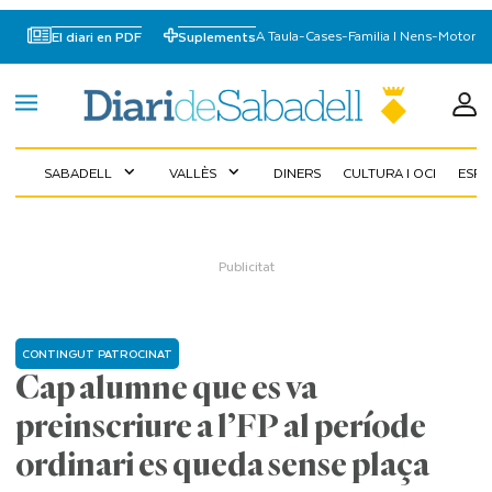
A Taula
-
Cases
-
Familia I Nens
-
Motor
El diari en PDF
Suplements
SABADELL
VALLÈS
DINERS
CULTURA I OCI
ESP
expand_more
expand_more
CONTINGUT PATROCINAT
Cap alumne que es va
preinscriure a l’FP al període
ordinari es queda sense plaça