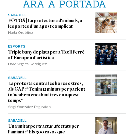
ARA A PORTADA
SABADELL
FOTOS | La protectora d'animals, a
les portes d’un agost complicat
Marta Ordóñez
ESPORTS
Triple bany de plata per a Txell Ferré
a l'Europeu d'artística
Marc Segarra Rodríguez
SABADELL
La protesta contra les hores extres,
als CAP: "Tenim 12 minuts per pacient
i n'acabem encabint tres en aquest
temps"
Sergi Gonzàlez Reginaldo
SABADELL
Una unitat per tractar afectats per
l'amiant: "Els 300 casos que