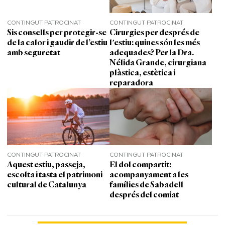
CONTINGUT PATROCINAT
CONTINGUT PATROCINAT
Sis consells per protegir-se
Cirurgies per després de
de la calor i gaudir de l’estiu
l'estiu: quines són les més
amb seguretat
adequades? Per la Dra.
Nélida Grande, cirurgiana
plàstica, estètica i
reparadora
CONTINGUT PATROCINAT
CONTINGUT PATROCINAT
Aquest estiu, passeja,
El dol compartit:
escolta i tasta el patrimoni
acompanyament a les
cultural de Catalunya
famílies de Sabadell
després del comiat