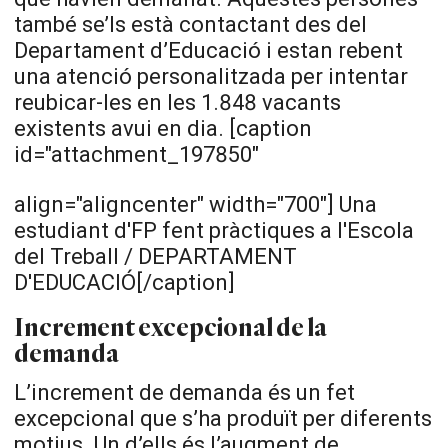
també se’ls està contactant des del
Departament d’Educació i estan rebent
una atenció personalitzada per intentar
reubicar-les en les 1.848 vacants
existents avui en dia. [caption
id="attachment_197850"
align="aligncenter" width="700"]
Una
estudiant d'FP fent pràctiques a l'Escola
del Treball / DEPARTAMENT
D'EDUCACIÓ[/caption]
Increment excepcional de la
demanda
L’increment de demanda és un fet
excepcional que s’ha produït per diferents
motius. Un d’ells és l’augment de