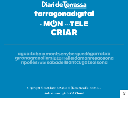
Copyright © 2026 Diari de Sabadell | Novapress Edicions S.L.
OA Cloud
X
Amb la tecnologia de