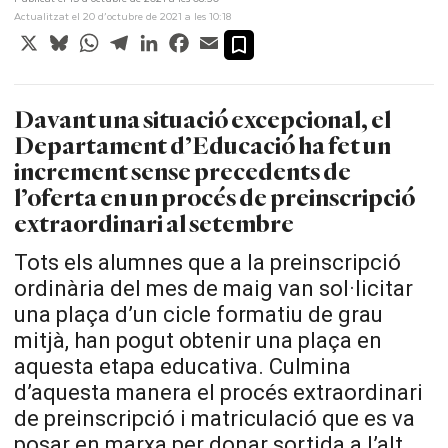
Actualitzat el 20 d’octubre de 2021 a les 10:18
X
Bluesky
WhatsApp
Telegram
LinkedIn
Facebook
Email
Davant una situació excepcional, el
Departament d’Educació ha fet un
increment sense precedents de
l’oferta en un procés de preinscripció
extraordinari al setembre
Tots els alumnes que a la preinscripció
ordinària del mes de maig van sol·licitar
una plaça d’un cicle formatiu de grau
mitjà, han pogut obtenir una plaça en
aquesta etapa educativa. Culmina
d’aquesta manera el procés extraordinari
de preinscripció i matriculació que es va
posar en marxa per donar sortida a l’alt