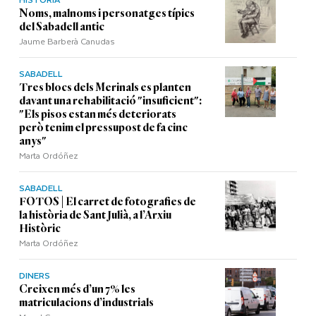
Noms, malnoms i personatges típics
del Sabadell antic
Jaume Barberà Canudas
SABADELL
Tres blocs dels Merinals es planten
davant una rehabilitació "insuficient":
"Els pisos estan més deteriorats
però tenim el pressupost de fa cinc
anys"
Marta Ordóñez
SABADELL
FOTOS | El carret de fotografies de
la història de Sant Julià, a l’Arxiu
Històric
Marta Ordóñez
DINERS
Creixen més d’un 7% les
matriculacions d’industrials