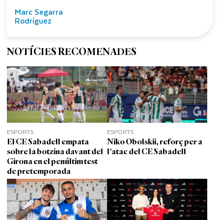
Marc Segarra
Rodríguez
NOTÍCIES RECOMENADES
ESPORTS
ESPORTS
El CE Sabadell empata
Niko Obolskii, reforç per a
sobre la botzina davant del
l'atac del CE Sabadell
Girona en el penúltim test
de pretemporada