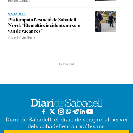
Manel Camps
SABADELL
Pla Kanpai a l'estació de Sabadell
Nord: “Els multireincidents no se'n
van de vacances"
Albert Acín Serra
Diari de Sabadell, el diari de sempre, al servei
dels sabadellencs i vallesans.