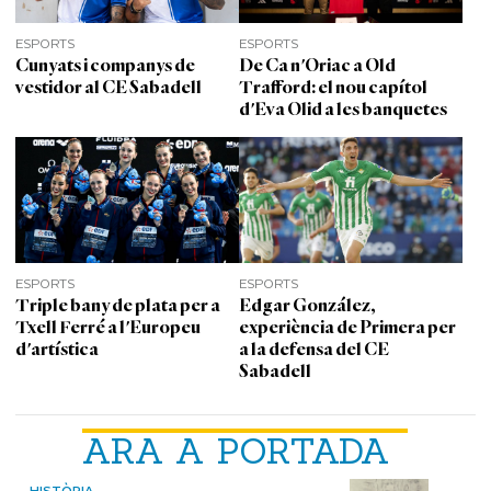
ESPORTS
ESPORTS
Cunyats i companys de
De Ca n'Oriac a Old
vestidor al CE Sabadell
Trafford: el nou capítol
d'Eva Olid a les banquetes
ESPORTS
ESPORTS
Triple bany de plata per a
Edgar González,
Txell Ferré a l'Europeu
experiència de Primera per
d'artística
a la defensa del CE
Sabadell
ARA A PORTADA
HISTÒRIA