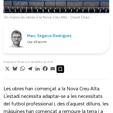
En marxa les obres a la Nova Creu Alta -
David Chao
Marc Segarra Rodríguez
Cap d'Esports
Publicat el 30 de juny de 2026 a les 10:19
X
Bluesky
WhatsApp
Telegram
LinkedIn
Facebook
Email
Les obres han començat a la Nova Creu Alta.
L'estadi necessita adaptar-se a les necessitats
del futbol professional i, des d'aquest dilluns, les
màquines han començat a remoure la terra i a