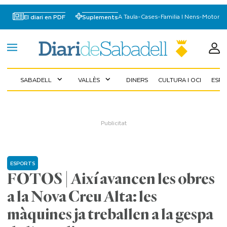
A Taula
-
Cases
-
Familia I Nens
-
Motor
El diari en PDF
Suplements
SABADELL
VALLÈS
DINERS
CULTURA I OCI
ESP
expand_more
expand_more
ESPORTS
FOTOS | Així avancen les obres
a la Nova Creu Alta: les
màquines ja treballen a la gespa