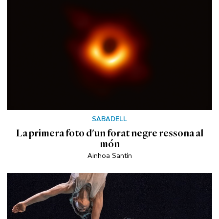
SABADELL
La primera foto d'un forat negre ressona al
món
Ainhoa Santín