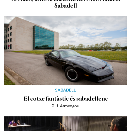
Sabadell
SABADELL
El cotxe fantàstic és sabadellenc
P. J. Armengou