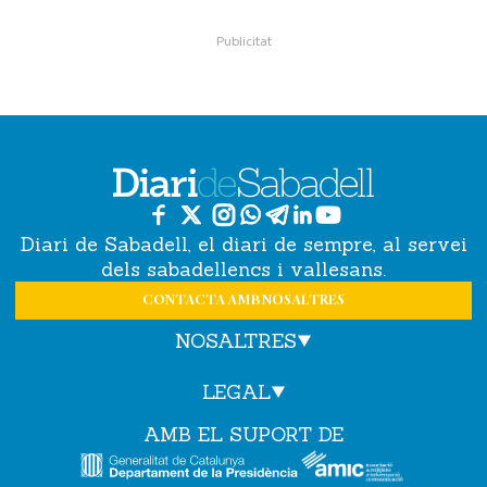
Diari de Sabadell, el diari de sempre, al servei
dels sabadellencs i vallesans.
CONTACTA AMB NOSALTRES
NOSALTRES
LEGAL
AMB EL SUPORT DE