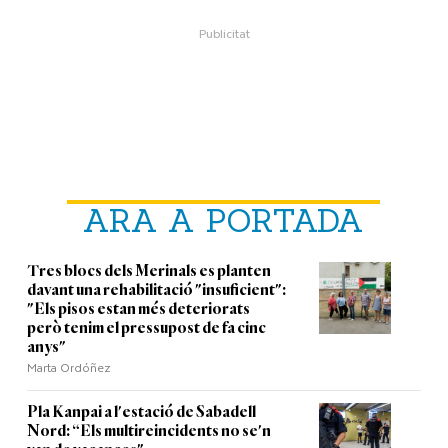
ARA A PORTADA
Tres blocs dels Merinals es planten
davant una rehabilitació "insuficient":
"Els pisos estan més deteriorats
però tenim el pressupost de fa cinc
anys"
Marta Ordóñez
Pla Kanpai a l'estació de Sabadell
Nord: “Els multireincidents no se'n