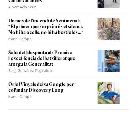
van de vacances"
Albert Acín Serra
Un mes de l'incendi de Sentmenat:
"El primer que sorprèn és el silenci.
No hi ha ocells, no hi ha bestioles..."
Manel Camps
Sabadell despunta als Premis a
l'excel·lència del batxillerat que
atorga la Generalitat
Sergi Gonzàlez Reginaldo
Oriol Vinyals deixa Google per
cofundar Discovery Loop
Manel Camps