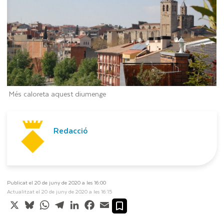
Més caloreta aquest diumenge
Redacció
Publicat el 20 de juny de 2020 a les 16:00
Actualitzat el 20 de juny de 2020 a les 16:15
X
Bluesky
WhatsApp
Telegram
LinkedIn
Facebook
Email