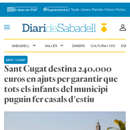
A Taula
-
Cases
-
Familia I Nens
-
Motor
El diari en PDF
Suplements
SABADELL
VALLÈS
DINERS
CULTURA I OCI
ESP
expand_more
expand_more
SANT CUGAT
Sant Cugat destina 240.000
euros en ajuts per garantir que
tots els infants del municipi
puguin fer casals d'estiu