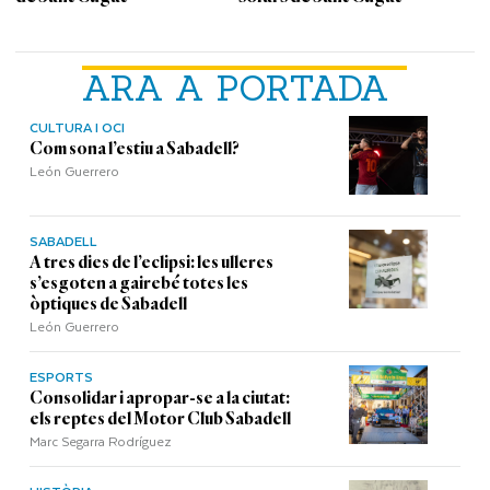
ARA A PORTADA
CULTURA I OCI
Com sona l’estiu a Sabadell?
León Guerrero
SABADELL
A tres dies de l’eclipsi: les ulleres
s’esgoten a gairebé totes les
òptiques de Sabadell
León Guerrero
ESPORTS
Consolidar i apropar-se a la ciutat:
els reptes del Motor Club Sabadell
Marc Segarra Rodríguez