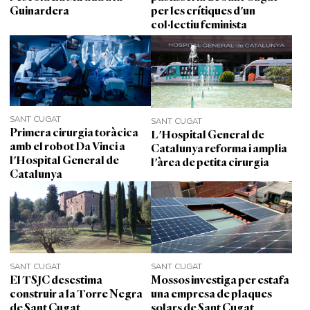
Guinardera
per les crítiques d'un
col·lectiu feminista
SANT CUGAT
SANT CUGAT
Primera cirurgia toràcica
L'Hospital General de
amb el robot Da Vinci a
Catalunya reforma i amplia
l'Hospital General de
l'àrea de petita cirurgia
Catalunya
SANT CUGAT
SANT CUGAT
El TSJC desestima
Mossos investiga per estafa
construir a la Torre Negra
una empresa de plaques
de Sant Cugat
solars de Sant Cugat