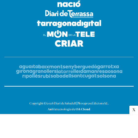
Copyright © 2026 Diari de Sabadell | Novapress Edicions S.L.
OA Cloud
X
Amb la tecnologia de