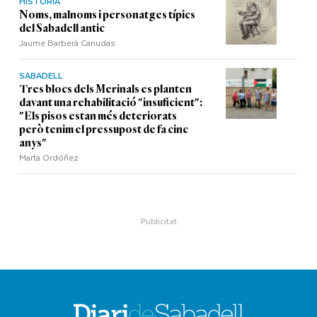
HISTÒRIA
Noms, malnoms i personatges típics
del Sabadell antic
Jaume Barberà Canudas
SABADELL
Tres blocs dels Merinals es planten
davant una rehabilitació "insuficient":
"Els pisos estan més deteriorats
però tenim el pressupost de fa cinc
anys"
Marta Ordóñez