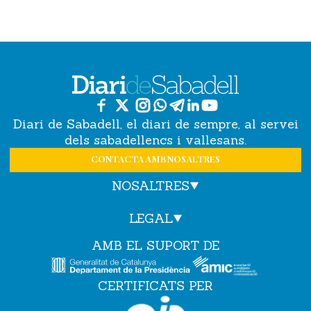
Diari de Sabadell, el diari de sempre, al servei
dels sabadellencs i vallesans.
CONTACTA AMB NOSALTRES
NOSALTRES
LEGAL
AMB EL SUPORT DE
CERTIFICATS PER