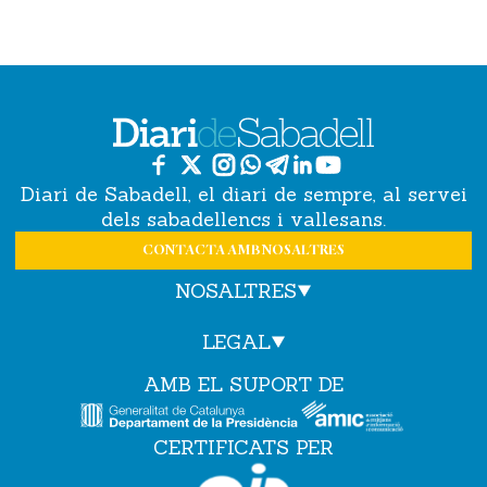
Diari de Sabadell, el diari de sempre, al servei
dels sabadellencs i vallesans.
CONTACTA AMB NOSALTRES
NOSALTRES
LEGAL
AMB EL SUPORT DE
CERTIFICATS PER