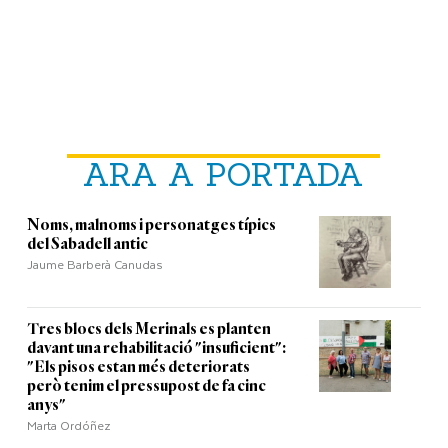
ARA A PORTADA
Noms, malnoms i personatges típics
del Sabadell antic
Jaume Barberà Canudas
Tres blocs dels Merinals es planten
davant una rehabilitació "insuficient":
"Els pisos estan més deteriorats
però tenim el pressupost de fa cinc
anys"
Marta Ordóñez