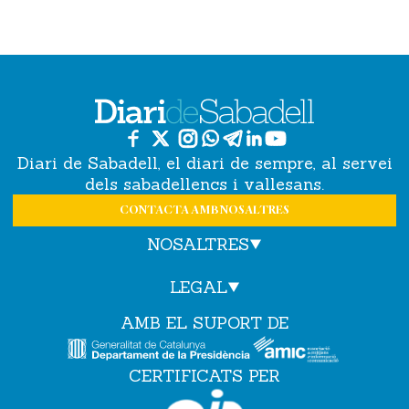
Diari de Sabadell, el diari de sempre, al servei
dels sabadellencs i vallesans.
CONTACTA AMB NOSALTRES
NOSALTRES
LEGAL
AMB EL SUPORT DE
CERTIFICATS PER