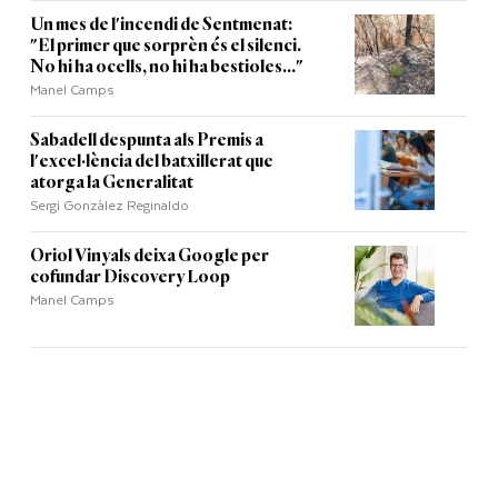
Un mes de l'incendi de Sentmenat:
"El primer que sorprèn és el silenci.
No hi ha ocells, no hi ha bestioles..."
Manel Camps
Sabadell despunta als Premis a
l'excel·lència del batxillerat que
atorga la Generalitat
Sergi Gonzàlez Reginaldo
Oriol Vinyals deixa Google per
cofundar Discovery Loop
Manel Camps