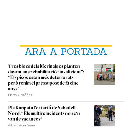
ARA A PORTADA
Tres blocs dels Merinals es planten
davant una rehabilitació "insuficient":
"Els pisos estan més deteriorats
però tenim el pressupost de fa cinc
anys"
Marta Ordóñez
Pla Kanpai a l'estació de Sabadell
Nord: “Els multireincidents no se'n
van de vacances"
Albert Acín Serra