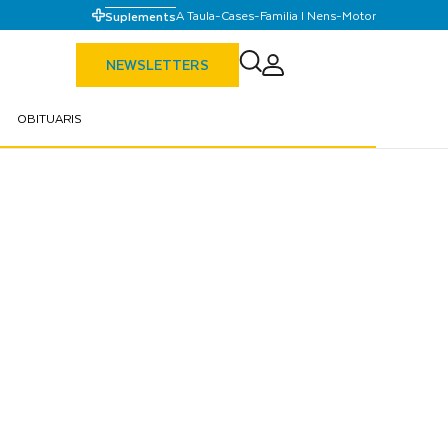
A Taula
-
Cases
-
Familia I Nens
-
Motor
Suplements
NEWSLETTERS
OBITUARIS