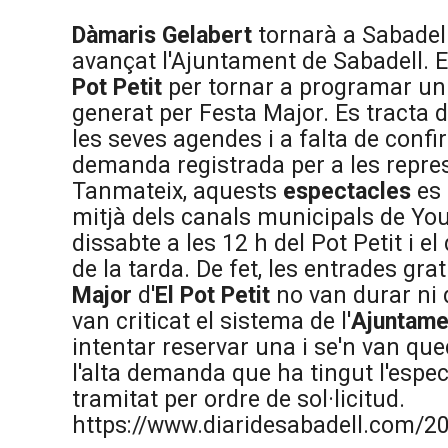
Dàmaris Gelabert
tornarà a Sabadell
avançat l'Ajuntament de Sabadell. 
Pot Petit
per tornar a programar un 
generat per Festa Major. Es tracta 
les seves agendes i a falta de confi
demanda registrada per a les repres
Tanmateix, aquests
espectacles
es 
mitjà dels canals municipals de Yo
dissabte a les 12 h del Pot Petit i 
de la tarda. De fet, les entrades gr
Major
d'
El
Pot Petit
no van durar ni 
van criticat el sistema de l'
Ajuntame
intentar reservar una i se'n van q
l'alta demanda que ha tingut l'espe
tramitat per ordre de sol·licitud.
https://www.diaridesabadell.com/20