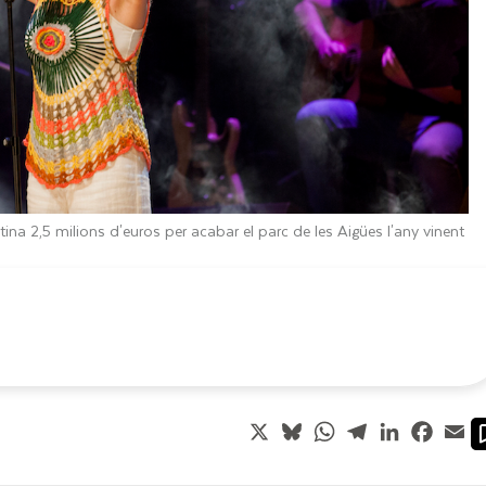
ina 2,5 milions d'euros per acabar el parc de les Aigües l'any vinent
X
Bluesky
WhatsApp
Telegram
LinkedIn
Faceb
Em