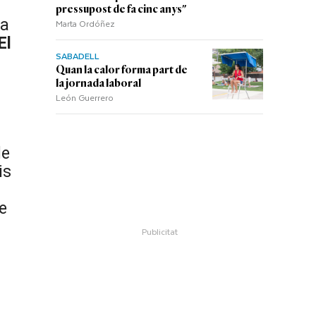
pressupost de fa cinc anys"
ha
Marta Ordóñez
El
SABADELL
Quan la calor forma part de
la jornada laboral
León Guerrero
de
is
e