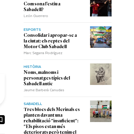
Com sona l’estiu a
Sabadell?
León Guerrero
ESPORTS
Consolidar i apropar-se a
la ciutat: els reptes del
Motor Club Sabadell
Marc Segarra Rodríguez
HISTÒRIA
Noms, malnoms i
personatges típics del
Sabadell antic
Jaume Barberà Canudas
SABADELL
Tres blocs dels Merinals es
planten davant una
ook
ail
rehabilitació "insuficient":
"Els pisos estan més
deteriorats però tenim el