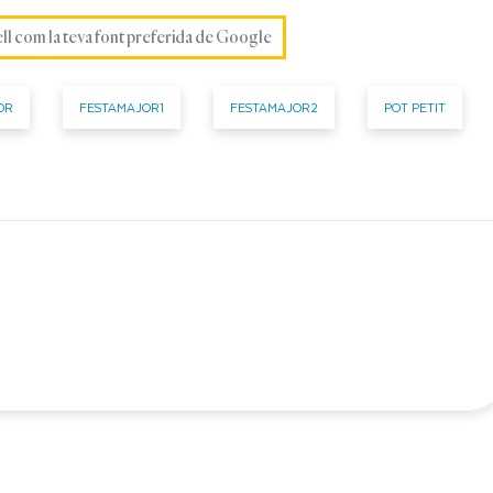
ell com la teva font preferida de Google
OR
FESTAMAJOR1
FESTAMAJOR2
POT PETIT