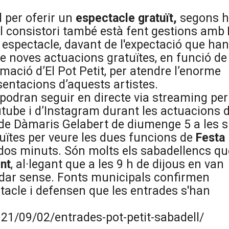
 per oferir un
espectacle gratuït,
segons 
El consistori també està fent gestions amb
espectacle, davant de l'expectació que han
de noves actuacions gratuïtes, en funció de
rmació d’El Pot Petit, per atendre l’enorme
entacions d’aquests artistes.
podran seguir en directe via streaming per
utube i d’Instagram durant les actuacions 
el de Dàmaris Gelabert de diumenge 5 a les s
atuïtes per veure les dues funcions de
Festa
dos minuts. Són molts els sabadellencs qu
nt
, al·legant que a les 9 h de dijous en van
uedar sense. Fonts municipals confirmen
ctacle i defensen que les entrades s'han
21/09/02/entrades-pot-petit-sabadell/