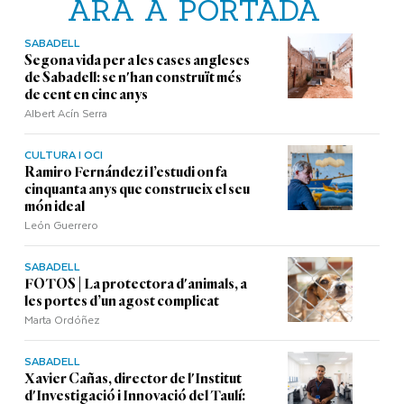
ARA A PORTADA
SABADELL
Segona vida per a les cases angleses
de Sabadell: se n'han construït més
de cent en cinc anys
Albert Acín Serra
CULTURA I OCI
Ramiro Fernández i l’estudi on fa
cinquanta anys que construeix el seu
món ideal
León Guerrero
SABADELL
FOTOS | La protectora d'animals, a
les portes d’un agost complicat
Marta Ordóñez
SABADELL
Xavier Cañas, director de l'Institut
d'Investigació i Innovació del Taulí: