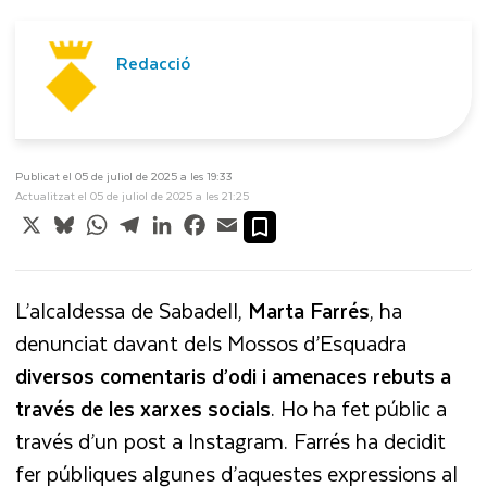
Redacció
Publicat el 05 de juliol de 2025 a les 19:33
Actualitzat el 05 de juliol de 2025 a les 21:25
X
Bluesky
WhatsApp
Telegram
LinkedIn
Facebook
Email
L’alcaldessa de Sabadell,
Marta Farrés
, ha
denunciat davant dels Mossos d’Esquadra
diversos comentaris d’odi i amenaces rebuts a
través de les xarxes socials
. Ho ha fet públic a
través d’un post a Instagram. Farrés ha decidit
fer públiques algunes d’aquestes expressions al