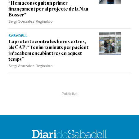
"Hem aconseguit un primer
finançament per al projecte de la Nau
Bosser"
Sergi Gonzàlez Reginaldo
SABADELL
La protesta contra les hores extres,
als CAP: "Tenim 12 minuts per pacient
i n'acabem encabint tres en aquest
temps"
Sergi Gonzàlez Reginaldo