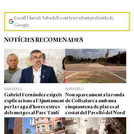
Escull Diari de Sabadell com la teva font preferida de
Google
NOTÍCIES RECOMENADES
SABADELL
SABADELL
Gabriel Fernández exigeix
Nou aparcament a la ronda
explicacions a l'Ajuntament
de Collsalarca amb una
per la vaga d’hores extres
cinquantena de places al
dels metges al Parc Taulí
costat del Pavelló del Nord