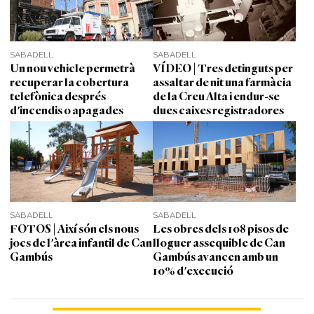
SABADELL
SABADELL
Un nou vehicle permetrà
VÍDEO | Tres detinguts per
recuperar la cobertura
assaltar de nit una farmàcia
telefònica després
de la Creu Alta i endur-se
d'incendis o apagades
dues caixes registradores
SABADELL
SABADELL
FOTOS | Així són els nous
Les obres dels 108 pisos de
jocs de l'àrea infantil de Can
lloguer assequible de Can
Gambús
Gambús avancen amb un
10% d'execució