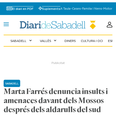
A Taula
-
Cases
-
Familia I Nens
-
Motor
El diari en PDF
Suplements
SABADELL
VALLÈS
DINERS
CULTURA I OCI
ESP
expand_more
expand_more
SABADELL
Marta Farrés denuncia insults i
amenaces davant dels Mossos
després dels aldarulls del sud