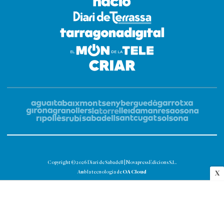
Copyright © 2026 Diari de Sabadell | Novapress Edicions S.L.
OA Cloud
Amb la tecnologia de
X