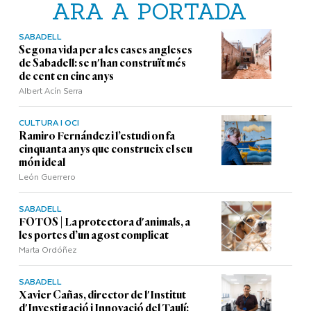
ARA A PORTADA
SABADELL
Segona vida per a les cases angleses
de Sabadell: se n'han construït més
de cent en cinc anys
Albert Acín Serra
CULTURA I OCI
Ramiro Fernández i l’estudi on fa
cinquanta anys que construeix el seu
món ideal
León Guerrero
SABADELL
FOTOS | La protectora d'animals, a
les portes d’un agost complicat
Marta Ordóñez
SABADELL
Xavier Cañas, director de l'Institut
d'Investigació i Innovació del Taulí: