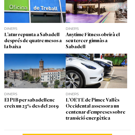
DINERS
DINERS
L’atur repunta a Sabadell
Anytime Fitness obrirà el
després de quatre mesos a
seu tercer gimnàs a
la baixa
Sabadell
DINERS
DINERS
El PIB per sabadellenc
L’OETE de Pimec Vallès
creix un 23% des del 2019
Occidental assessora un
centenar d’empreses sobre
transició energètica