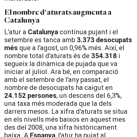
El nombre d'aturats augmenta a
Catalunya
L'atur a
Catalunya
continua pujant i el
setembre es tanca amb
3.373 desocupats
més
que a l'agost, un 0,96% més. Així, el
nombre total d'aturats és de
354.318
i
segueix la dinàmica de pujada que va
iniciar al juliol. Ara bé, en comparació
amb el setembre de l'any passat, el
nombre de desocupats ha caigut en
24.152 persones
, un descens del 6,3%,
una taxa més moderada que la dels
darrers mesos. La xifra d'aturats se situa
en els nivells més baixos en aquest mes
des del 2008, una xifra històricament
baixa. A
Espanya
, l'atur ha pujat al