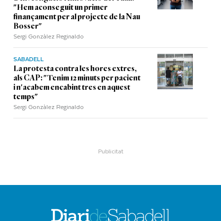
"Hem aconseguit un primer
finançament per al projecte de la Nau
Bosser"
Sergi Gonzàlez Reginaldo
SABADELL
La protesta contra les hores extres,
als CAP: "Tenim 12 minuts per pacient
i n'acabem encabint tres en aquest
temps"
Sergi Gonzàlez Reginaldo