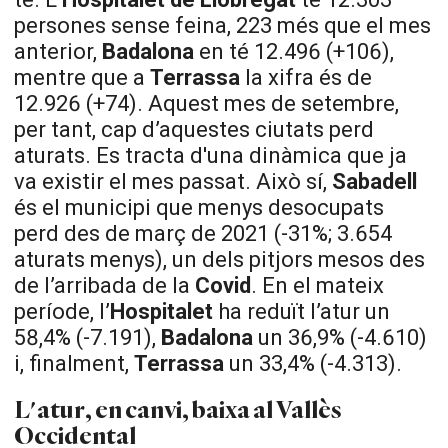
persones sense feina, 223 més que el mes
anterior,
Badalona
en té 12.496 (+106),
mentre que a
Terrassa
la xifra és de
12.926 (+74). Aquest mes de setembre,
per tant, cap d’aquestes ciutats perd
aturats. Es tracta d'una dinàmica que ja
va existir el mes passat. Això sí,
Sabadell
és el municipi que menys desocupats
perd des de març de 2021 (-31%; 3.654
aturats menys), un dels pitjors mesos des
de l’arribada de la
Covid
. En el mateix
període, l’
Hospitalet
ha reduït l’atur un
58,4% (-7.191),
Badalona
un 36,9% (-4.610)
i, finalment,
Terrassa
un 33,4% (-4.313).
L'atur, en canvi, baixa al Vallès
Occidental