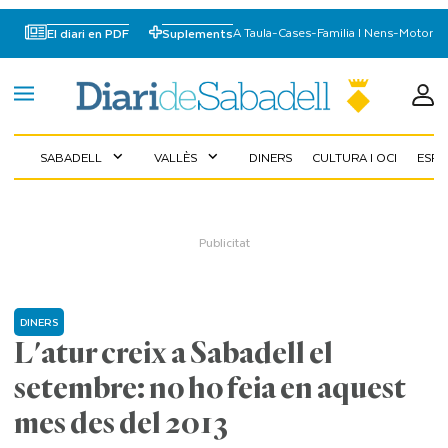
A Taula
-
Cases
-
Familia I Nens
-
Motor
El diari en PDF
Suplements
SABADELL
VALLÈS
DINERS
CULTURA I OCI
ESP
expand_more
expand_more
DINERS
L'atur creix a Sabadell el
setembre: no ho feia en aquest
mes des del 2013