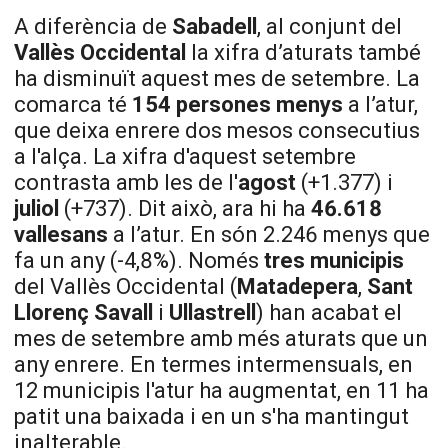
A diferència de
Sabadell
, al conjunt del
Vallès Occidental
la xifra d’aturats també
ha disminuït aquest mes de setembre. La
comarca té
154 persones menys
a l’atur,
que deixa enrere dos mesos consecutius
a l'alça. La xifra d'aquest setembre
contrasta amb les de l'
agost
(+1.377) i
juliol
(+737). Dit això, ara hi ha
46.618
vallesans
a l’atur. En són 2.246 menys que
fa un any (-4,8%). Només
tres municipis
del Vallès Occidental (
Matadepera
,
Sant
Llorenç Savall
i
Ullastrell
) han acabat el
mes de setembre amb més aturats que un
any enrere. En termes intermensuals, en
12 municipis l'atur ha augmentat, en 11 ha
patit una baixada i en un s'ha mantingut
inalterable.