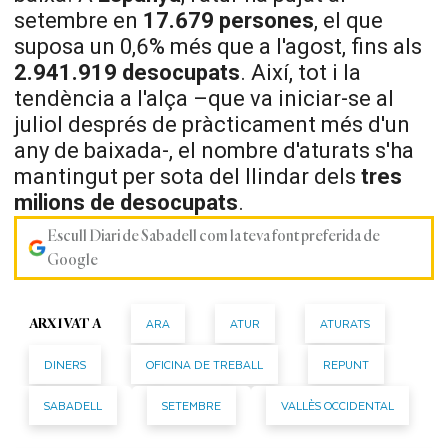
setembre en
17.679 persones
, el que
suposa un 0,6% més que a l'agost, fins als
2.941.919 desocupats
. Així, tot i la
tendència a l'alça –que va iniciar-se al
juliol després de pràcticament més d'un
any de baixada-, el nombre d'aturats s'ha
mantingut per sota del llindar dels
tres
milions de desocupats
.
Escull Diari de Sabadell com la teva font preferida de
Google
ARA
ATUR
ATURATS
ARXIVAT A
DINERS
OFICINA DE TREBALL
REPUNT
SABADELL
SETEMBRE
VALLÈS OCCIDENTAL