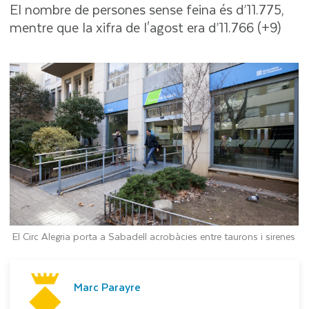
El nombre de persones sense feina és d’11.775,
mentre que la xifra de l'agost era d’11.766 (+9)
El Circ Alegria porta a Sabadell acrobàcies entre taurons i sirenes
Marc Parayre