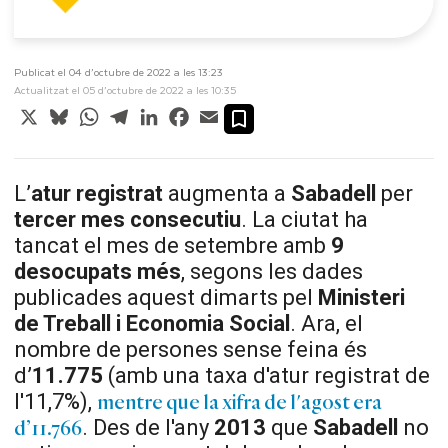
Publicat el 04 d’octubre de 2022 a les 13:23
Actualitzat el 05 d’octubre de 2022 a les 10:35
X
Bluesky
WhatsApp
Telegram
LinkedIn
Facebook
Email
L’
atur registrat
augmenta a
Sabadell
per
tercer mes consecutiu
. La ciutat ha
tancat el mes de setembre amb
9
desocupats més
, segons les dades
publicades aquest dimarts pel
Ministeri
de Treball i Economia Social
. Ara, el
nombre de persones sense feina és
d’
11.775
(amb una taxa d'atur registrat de
l'11,7%),
mentre que la xifra de l'agost era
. Des de l'any
2013
que
Sabadell
no
d’11.766