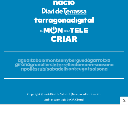
Copyright © 2026 Diari de Sabadell | Novapress Edicions S.L.
OA Cloud
Amb la tecnologia de
X