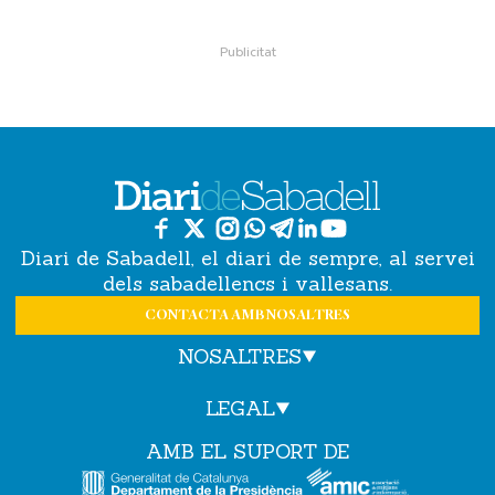
Diari de Sabadell, el diari de sempre, al servei
dels sabadellencs i vallesans.
CONTACTA AMB NOSALTRES
NOSALTRES
LEGAL
AMB EL SUPORT DE