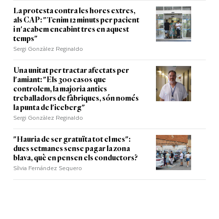
La protesta contra les hores extres,
als CAP: "Tenim 12 minuts per pacient
i n'acabem encabint tres en aquest
temps"
Sergi Gonzàlez Reginaldo
Una unitat per tractar afectats per
l'amiant: "Els 300 casos que
controlem, la majoria antics
treballadors de fàbriques, són només
la punta de l'iceberg"
Sergi Gonzàlez Reginaldo
"Hauria de ser gratuïta tot el mes":
dues setmanes sense pagar la zona
blava, què en pensen els conductors?
Sílvia Fernández Sequero