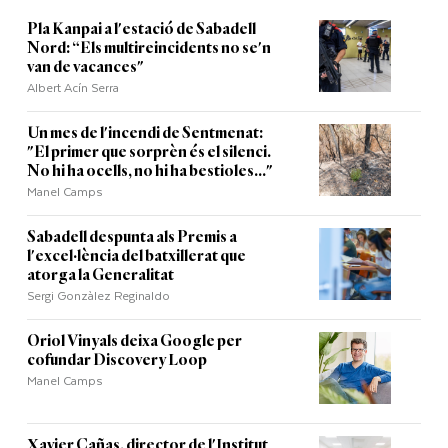
Pla Kanpai a l'estació de Sabadell
Nord: “Els multireincidents no se'n
van de vacances"
Albert Acín Serra
Un mes de l'incendi de Sentmenat:
"El primer que sorprèn és el silenci.
No hi ha ocells, no hi ha bestioles..."
Manel Camps
Sabadell despunta als Premis a
l'excel·lència del batxillerat que
atorga la Generalitat
Sergi Gonzàlez Reginaldo
Oriol Vinyals deixa Google per
cofundar Discovery Loop
Manel Camps
Xavier Cañas, director de l'Institut