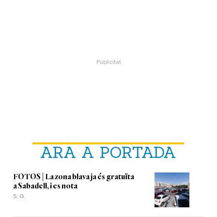
ARA A PORTADA
FOTOS | La zona blava ja és gratuïta
a Sabadell, i es nota
S. G.