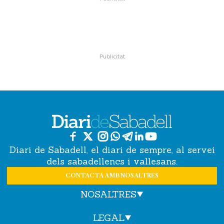
Diari de Sabadell, el diari de sempre, al servei
dels sabadellencs i vallesans.
CONTACTA AMB NOSALTRES
NOSALTRES
LEGAL