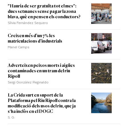
"Hauria de ser gratuïta tot el mes":
dues setmanes sense pagar la zona
blava, què en pensen els conductors?
Sílvia Fernández Sequero
Creixen més d’un 7% les
matriculacions d’industrials
Manel Camps
Adverteixen peixos morts i aigües
contaminades en un tram del riu
Ripoll
Sergi Gonzàlez Reginaldo
La Crida surt en suport de la
Plataforma pel Riu Ripoll contra la
modificació dels usos del riu, que ja
s'ha inclòs en el DOGC
S. G.