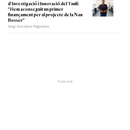
d'Investigació i Innovació del Taulí:
"Hem aconseguit un primer
finançament per al projecte de la Nau
Bosser"
Sergi Gonzàlez Reginaldo