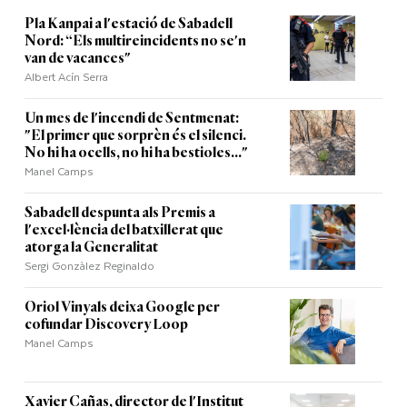
Pla Kanpai a l'estació de Sabadell
Nord: “Els multireincidents no se'n
van de vacances"
Albert Acín Serra
Un mes de l'incendi de Sentmenat:
"El primer que sorprèn és el silenci.
No hi ha ocells, no hi ha bestioles..."
Manel Camps
Sabadell despunta als Premis a
l'excel·lència del batxillerat que
atorga la Generalitat
Sergi Gonzàlez Reginaldo
Oriol Vinyals deixa Google per
cofundar Discovery Loop
Manel Camps
Xavier Cañas, director de l'Institut